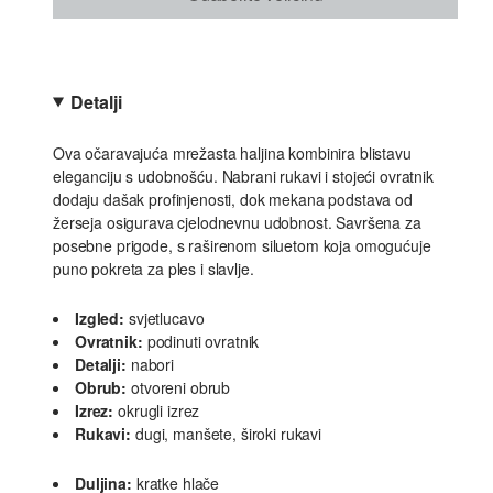
Detalji
Ova očaravajuća mrežasta haljina kombinira blistavu
eleganciju s udobnošću. Nabrani rukavi i stojeći ovratnik
dodaju dašak profinjenosti, dok mekana podstava od
žerseja osigurava cjelodnevnu udobnost. Savršena za
posebne prigode, s raširenom siluetom koja omogućuje
puno pokreta za ples i slavlje.
Izgled:
svjetlucavo
Ovratnik:
podinuti ovratnik
Detalji:
nabori
Obrub:
otvoreni obrub
Izrez:
okrugli izrez
Rukavi:
dugi, manšete, široki rukavi
Duljina:
kratke hlače