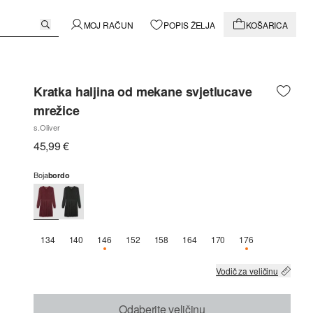
MOJ RAČUN
POPIS ŽELJA
KOŠARICA
Kratka haljina od mekane svjetlucave
mrežice
s.Oliver
45,99 €
Boja
bordo
134
140
146
152
158
164
170
176
DOSTUPNO SAMO 1
DOSTUPNO SAM
Vodič za veličinu
Odaberite veličinu