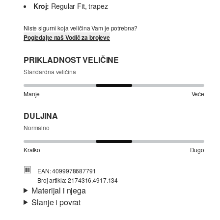
Kroj:
Regular Fit, trapez
Niste sigurni koja veličina Vam je potrebna?
Pogledajte naš Vodič za brojeve
PRIKLADNOST VELIČINE
Standardna veličina
Manje
Veće
DULJINA
Normalno
Kratko
Dugo
EAN: 4099978687791
Broj artikla: 2174316.4917.134
Materijal i njega
Slanje i povrat
Materijal:
mrežasti materijal
Informacije o dostavi