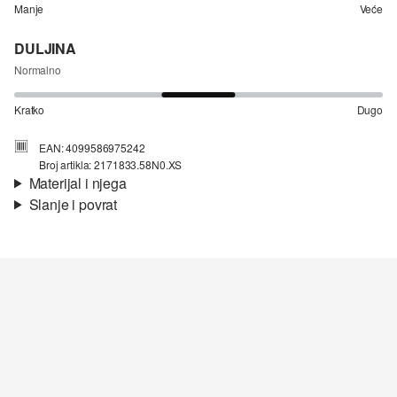
Manje
Veće
DULJINA
Normalno
Kratko
Dugo
EAN: 4099586975242
Broj artikla: 2171833.58N0.XS
Materijal i njega
Slanje i povrat
Materijal:
tkanina
Informacije o dostavi
Materijal:
Pamuk
Vaša će narudžba biti poslana u roku od 4-8 radna dana putem
Hrvatska pošta-a. Standardna dostava košta 4,95 €.
Nije prikladno za izbjeljivanje sredstvom na bazi klora
Nije prikladno za sušilicu
Povrat