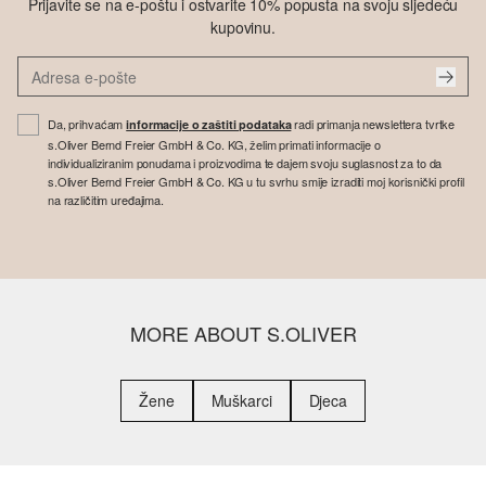
Prijavite se na e-poštu i ostvarite 10% popusta na svoju sljedeću
kupovinu.
Da, prihvaćam
radi primanja newslettera tvrtke
informacije o zaštiti podataka
s.Oliver Bernd Freier GmbH & Co. KG, želim primati informacije o
individualiziranim ponudama i proizvodima te dajem svoju suglasnost za to da
s.Oliver Bernd Freier GmbH & Co. KG u tu svrhu smije izraditi moj korisnički profil
na različitim uređajima.
MORE ABOUT S.OLIVER
Žene
Muškarci
Djeca