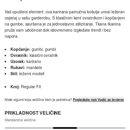
Vaš opušteni element: ova karirana pamučna košulja unosi ležeran
osjećaj u vašu garderobu. S klasičnim kent ovratnikom i kopčanjem
na gumbe, savršena je za jednostavno stiliziranje. Tkana tkanina
pruža vam udobnost dok istovremeno izgledate trendi i bez
napora.
Kopčanje:
gumbi, gumbi
Ovratnik:
klasični ovratnik
Uzorak:
karirano
Rukavi:
manšete
Stil:
ležerni modeli
Kroj:
Regular Fit
Niste sigurni koja veličina Vam je potrebna?
Pogledajte naš Vodič za brojeve
PRIKLADNOST VELIČINE
Standardna veličina