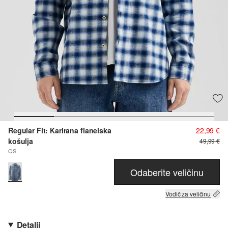
Regular Fit: Karirana flanelska
22,99 €
košulja
49,99 €
QS
Odaberite veličinu
Vodič za veličinu
Detalji