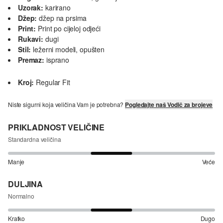
Uzorak:
karirano
Džep:
džep na prsima
Print:
Print po cijeloj odjeći
Rukavi:
dugi
Stil:
ležerni modeli, opušten
Premaz:
isprano
Kroj:
Regular Fit
Niste sigurni koja veličina Vam je potrebna?
Pogledajte naš Vodič za brojeve
PRIKLADNOST VELIČINE
Standardna veličina
Manje
Veće
DULJINA
Normalno
Kratko
Dugo