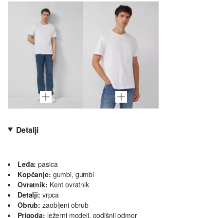
Detalji
Leđa:
pasica
Kopčanje:
gumbi, gumbi
Ovratnik:
Kent ovratnik
Detalji:
vrpca
Obrub:
zaobljeni obrub
Prigoda:
ležerni modeli, godišnji odmor