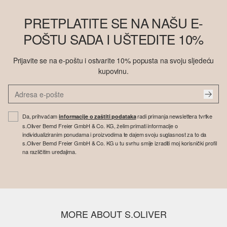
PRETPLATITE SE NA NAŠU E-
POŠTU SADA I UŠTEDITE 10%
Prijavite se na e-poštu i ostvarite 10% popusta na svoju sljedeću
kupovinu.
Da, prihvaćam
radi primanja newslettera tvrtke
informacije o zaštiti podataka
s.Oliver Bernd Freier GmbH & Co. KG, želim primati informacije o
individualiziranim ponudama i proizvodima te dajem svoju suglasnost za to da
s.Oliver Bernd Freier GmbH & Co. KG u tu svrhu smije izraditi moj korisnički profil
na različitim uređajima.
MORE ABOUT S.OLIVER