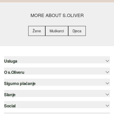
MORE ABOUT S.OLIVER
Žene
Muškarci
Djeca
Usluga
O s.Oliveru
Pomoć i česta pitanja
Savjetovanje o veličinama
Sigurno plaćanje
Newsletter
Povrat
s.Oliver Group
Slanje
Kreditna kartica
Odjeća
Posao
PayPal
Social
Hrvatska pošta
Popis želja
Plaćanje pouzećem