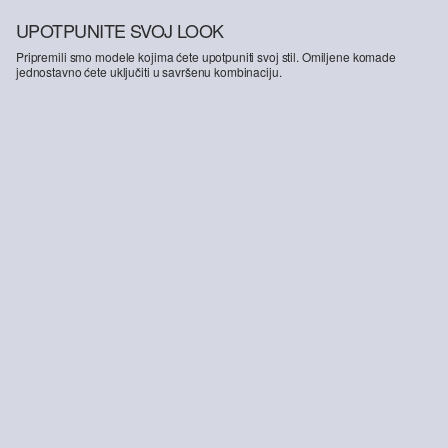
UPOTPUNITE SVOJ LOOK
Pripremili smo modele kojima ćete upotpuniti svoj stil. Omiljene komade
jednostavno ćete uključiti u savršenu kombinaciju.
-50%
-37%
Hlače Regular Fit / Mid Rise / Ravne nogavice / Samt
Pulover s dolčevita ovratnikom od čistog pamuka
34,99 €
69,99 €
24,99 €
39,99 €
+3