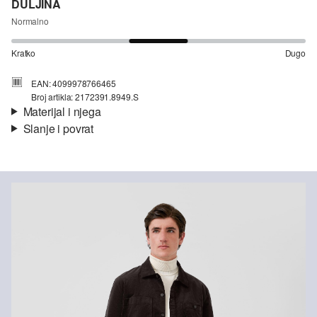
DULJINA
Normalno
Kratko
Dugo
EAN: 4099978766465
Broj artikla: 2172391.8949.S
Materijal i njega
Slanje i povrat
Materijal:
samt, keper
Informacije o dostavi
Svojstvo:
lagano
Podstava:
tkanina
Materijal:
Pamuk
Vaša će narudžba biti poslana u roku od 4-8 radna dana putem
Hrvatska pošta-a. Standardna dostava košta 4,95 €.
Nije prikladno za izbjeljivanje sredstvom na bazi klora
Povrat
Nije prikladno za sušilicu
Ne glačati vrućim glačalom
Svoje artikle nam možete besplatno vratiti u roku od 14 dana.