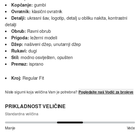
Kopčanje:
gumbi
Ovratnik:
klasični ovratnik
Detalji:
ukrasni šav, logotip, detalj u obliku nakita, kontrastni
detalji
Obrub:
Ravni obrub
Prigoda:
ležerni modeli
Džep:
našiveni džep, unutarnji džep
Rukavi:
dugi
Stil:
modno osviješten, opušten
Premaz:
isprano
Kroj:
Regular Fit
Niste sigurni koja veličina Vam je potrebna?
Pogledajte naš Vodič za brojeve
PRIKLADNOST VELIČINE
Standardna veličina
Manje
Veće