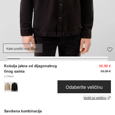
Kako postići ovaj look
Košulja jakna od dijagonalnog
36,99 €
finog samta
69,99 €
s.Oliver
Odaberite veličinu
Vodič za veličinu
Savršena kombinacija