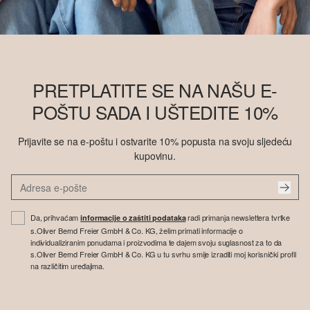
PRETPLATITE SE NA NAŠU E-
POŠTU SADA I UŠTEDITE 10%
Prijavite se na e-poštu i ostvarite 10% popusta na svoju sljedeću
kupovinu.
Da, prihvaćam
radi primanja newslettera tvrtke
informacije o zaštiti podataka
s.Oliver Bernd Freier GmbH & Co. KG, želim primati informacije o
individualiziranim ponudama i proizvodima te dajem svoju suglasnost za to da
s.Oliver Bernd Freier GmbH & Co. KG u tu svrhu smije izraditi moj korisnički profil
na različitim uređajima.