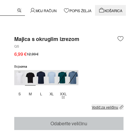
MOJ RAČUN
POPIS ŽELJA
KOŠARICA
Majica s okruglim izrezom
QS
6,99 €
12,99 €
Boja
crna
S
M
L
XL
XXL
THIS SIZE IS CURRENTLY OUT OF STOCK
Vodič za veličinu
Odaberite veličinu