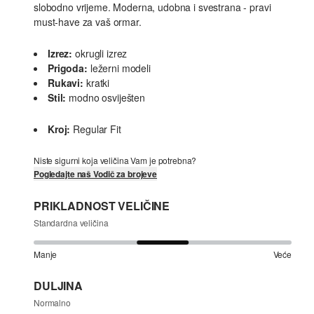
slobodno vrijeme. Moderna, udobna i svestrana - pravi
must-have za vaš ormar.
Izrez:
okrugli izrez
Prigoda:
ležerni modeli
Rukavi:
kratki
Stil:
modno osviješten
Kroj:
Regular Fit
Niste sigurni koja veličina Vam je potrebna?
Pogledajte naš Vodič za brojeve
PRIKLADNOST VELIČINE
Standardna veličina
Manje
Veće
DULJINA
Normalno