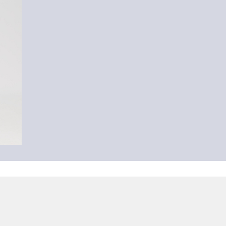
Majica s vezom logotipa
29,99 €
+1