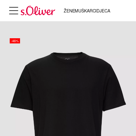
ŽENE
MUŠKARCI
DJECA
-46%