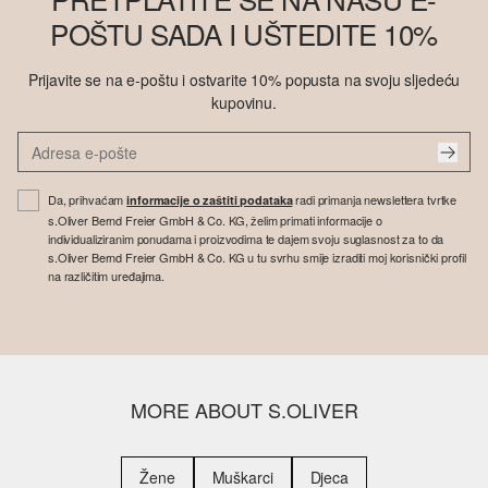
POŠTU SADA I UŠTEDITE 10%
Prijavite se na e-poštu i ostvarite 10% popusta na svoju sljedeću
kupovinu.
Da, prihvaćam
radi primanja newslettera tvrtke
informacije o zaštiti podataka
s.Oliver Bernd Freier GmbH & Co. KG, želim primati informacije o
individualiziranim ponudama i proizvodima te dajem svoju suglasnost za to da
s.Oliver Bernd Freier GmbH & Co. KG u tu svrhu smije izraditi moj korisnički profil
na različitim uređajima.
MORE ABOUT S.OLIVER
Žene
Muškarci
Djeca