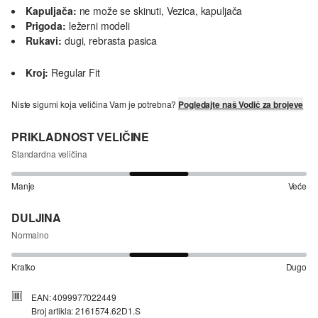
Kapuljača:
ne može se skinuti, Vezica, kapuljača
Prigoda:
ležerni modeli
Rukavi:
dugi, rebrasta pasica
Kroj:
Regular Fit
Niste sigurni koja veličina Vam je potrebna?
Pogledajte naš Vodič za brojeve
PRIKLADNOST VELIČINE
Standardna veličina
Manje
Veće
DULJINA
Normalno
Kratko
Dugo
EAN: 4099977022449
Broj artikla: 2161574.62D1.S