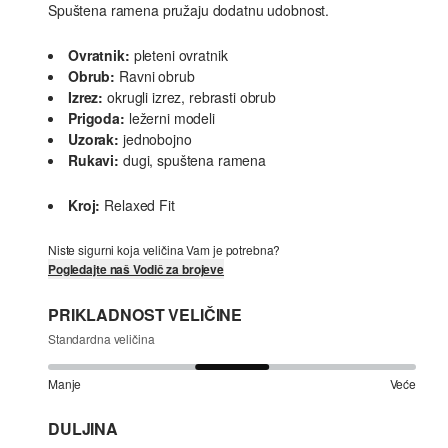
Spuštena ramena pružaju dodatnu udobnost.
Ovratnik:
pleteni ovratnik
Obrub:
Ravni obrub
Izrez:
okrugli izrez, rebrasti obrub
Prigoda:
ležerni modeli
Uzorak:
jednobojno
Rukavi:
dugi, spuštena ramena
Kroj:
Relaxed Fit
Niste sigurni koja veličina Vam je potrebna?
Pogledajte naš Vodič za brojeve
PRIKLADNOST VELIČINE
Standardna veličina
Manje
Veće
DULJINA