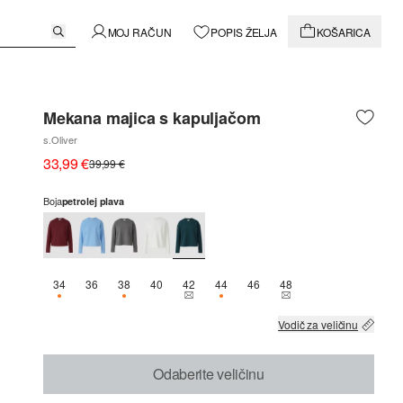
MOJ RAČUN
POPIS ŽELJA
KOŠARICA
Mekana majica s kapuljačom
s.Oliver
33,99 €
39,99 €
Boja
petrolej plava
34
36
38
40
42
44
46
48
DOSTUPNO SAMO 2
DOSTUPNO SAMO 2
THIS SIZE IS CURRENTLY OUT OF STOCK
DOSTUPNO SAMO 2
THIS SIZE IS CURREN
Vodič za veličinu
Odaberite veličinu