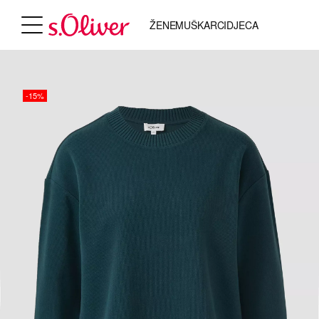
ŽENE
MUŠKARCI
DJECA
-15%