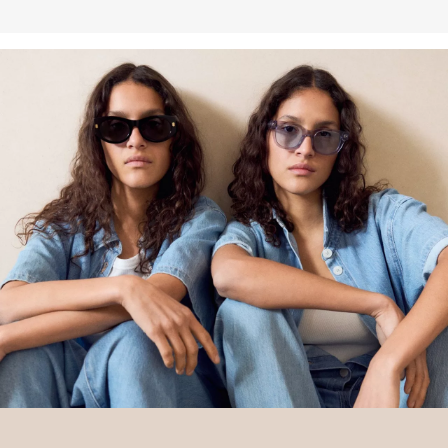
poljoprivrednim zajednicama u društvenom, ekološkom i
ekonomskom pogledu tako što ih osposobljava za održivije metode
uzgoja. Ovaj proizvod proizvodi se preko sustava masene bilance i
stoga možda ne sadrži Better Cotton.Više informacija o tome
pronaći ćete na
soliver-group.com