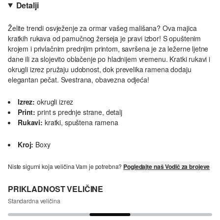
Detalji
Želite trendi osvježenje za ormar vašeg mališana? Ova majica
kratkih rukava od pamučnog žerseja je pravi izbor! S opuštenim
krojem i privlačnim prednjim printom, savršena je za ležerne ljetne
dane ili za slojevito oblačenje po hladnijem vremenu. Kratki rukavi i
okrugli izrez pružaju udobnost, dok prevelika ramena dodaju
elegantan pečat. Svestrana, obavezna odjeća!
Izrez:
okrugli izrez
Print:
print s prednje strane, detalj
Rukavi:
kratki, spuštena ramena
Kroj:
Boxy
Niste sigurni koja veličina Vam je potrebna?
Pogledajte naš Vodič za brojeve
PRIKLADNOST VELIČINE
Standardna veličina