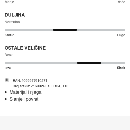
Manje
Veće
DULJINA
Normalno
Kratko
Dugo
OSTALE VELIČINE
Širok
Širok
Uže
EAN: 4099977610271
Broj artikla: 2169924.0100.104_110
Materijal i njega
Slanje i povrat
Materijal:
žersej
Informacije o dostavi
Materijal:
Pamuk