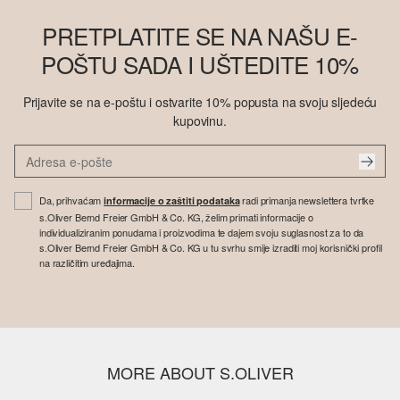
PRETPLATITE SE NA NAŠU E-
POŠTU SADA I UŠTEDITE 10%
Prijavite se na e-poštu i ostvarite 10% popusta na svoju sljedeću
kupovinu.
Da, prihvaćam
radi primanja newslettera tvrtke
informacije o zaštiti podataka
s.Oliver Bernd Freier GmbH & Co. KG, želim primati informacije o
individualiziranim ponudama i proizvodima te dajem svoju suglasnost za to da
s.Oliver Bernd Freier GmbH & Co. KG u tu svrhu smije izraditi moj korisnički profil
na različitim uređajima.
MORE ABOUT S.OLIVER