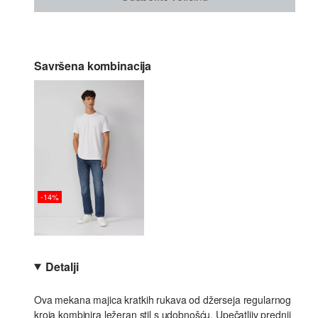
Savršena kombinacija
-14%
Detalji
Ova mekana majica kratkih rukava od džerseja regularnog
kroja kombinira ležeran stil s udobnošću. Upečatljiv prednji