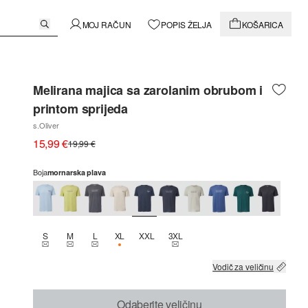
MOJ RAČUN
POPIS ŽELJA
KOŠARICA
Melirana majica sa zarolanim obrubom i
printom sprijeda
s.Oliver
15,99 €
19,99 €
Boja
mornarska plava
S
M
L
XL
XXL
3XL
THIS SIZE IS CURRENTLY OUT OF STOCK
THIS SIZE IS CURRENTLY OUT OF STOCK
THIS SIZE IS CURRENTLY OUT OF STOCK
DOSTUPNO SAMO 2
THIS SIZE IS CURRENTLY OUT OF
Vodič za veličinu
Odaberite veličinu