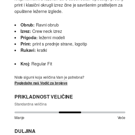
print i klasični okrugli izrez čine je savršenim pratiteljem za
opuštene ležerne izglede.
Obrub:
Ravni obrub
Izrez:
Crew neck izrez
Prigoda:
ležerni modeli
Print:
print s prednje strane, logotip
Rukavi:
kratki
Kroj:
Regular Fit
Niste sigurni koja veličina Vam je potrebna?
Pogledajte naš Vodič za brojeve
PRIKLADNOST VELIČINE
Standardna veličina
Manje
Veće
DULJINA