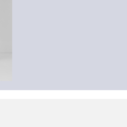
-14%
Benito traperice / regular fit / srednji struk / ravne nogavice / 100% pamuk
59,99 €
69,99 €