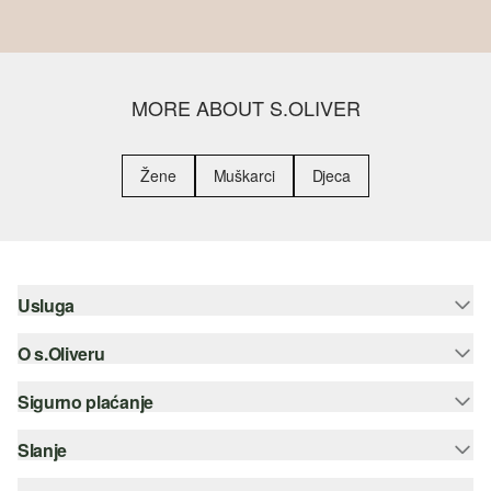
MORE ABOUT S.OLIVER
Žene
Muškarci
Djeca
Usluga
O s.Oliveru
Pomoć i česta pitanja
Savjetovanje o veličinama
Sigurno plaćanje
Newsletter
Povrat
s.Oliver Group
Slanje
Kreditna kartica
Odjeća
Posao
PayPal