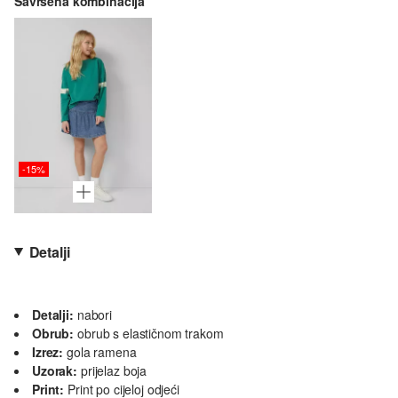
Savršena kombinacija
-15%
Detalji
Detalji:
nabori
Obrub:
obrub s elastičnom trakom
Izrez:
gola ramena
Uzorak:
prijelaz boja
Print:
Print po cijeloj odjeći