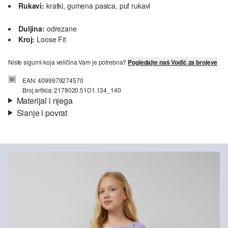
Rukavi:
kratki, gumena pasica, puf rukavi
Duljina:
odrezane
Kroj:
Loose Fit
Niste sigurni koja veličina Vam je potrebna?
Pogledajte naš Vodič za brojeve
EAN: 4099979274570
Broj artikla: 2178020.51D1.134_140
Materijal i njega
Slanje i povrat
Materijal:
žersej
Informacije o dostavi
Svojstvo:
mekano
Materijal:
mješavina poliestera
Vaša će narudžba biti poslana u roku od 4-8 radna dana putem
Hrvatska pošta-a. Standardna dostava košta 4,95 €.
Nije prikladno za izbjeljivanje sredstvom na bazi klora
Nije prikladno za sušilicu
Povrat