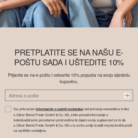
PRETPLATITE SE NA NAŠU E-
POŠTU SADA I UŠTEDITE 10%
Prijavite se na e-poštu i ostvarite 10% popusta na svoju sljedeću
kupovinu.
Da, prihvaćam
radi primanja newslettera tvrtke
informacije o zaštiti podataka
s.Oliver Bernd Freier GmbH & Co. KG, želim primati informacije o
individualiziranim ponudama i proizvodima te dajem svoju suglasnost za to da
s.Oliver Bernd Freier GmbH & Co. KG u tu svrhu smije izraditi moj korisnički profil
na različitim uređajima.