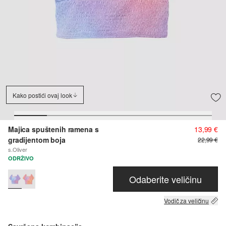
Kako postići ovaj look
Majica spuštenih ramena s
13,99 €
gradijentom boja
22,99 €
s.Oliver
ODRŽIVO
Odaberite veličinu
Vodič za veličinu