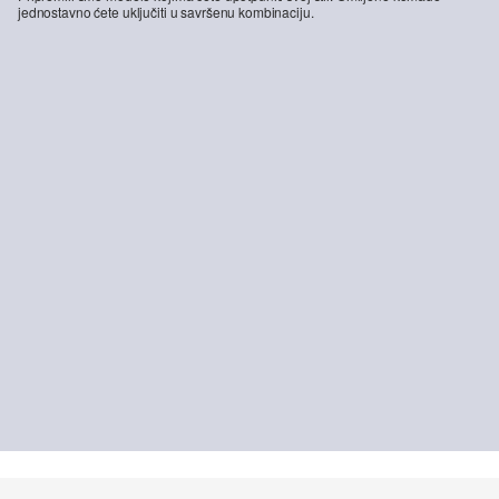
jednostavno ćete uključiti u savršenu kombinaciju.
-16%
Bermude: široke / ležerni kroj / srednji struk / široki nogavice
29,99 €
35,99 €