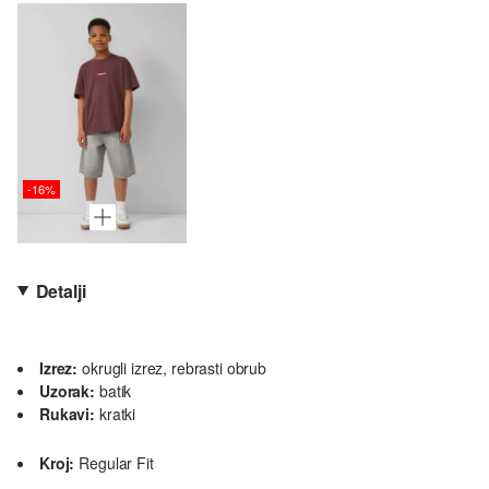
-16%
Detalji
Izrez:
okrugli izrez, rebrasti obrub
Uzorak:
batik
Rukavi:
kratki
Kroj:
Regular Fit