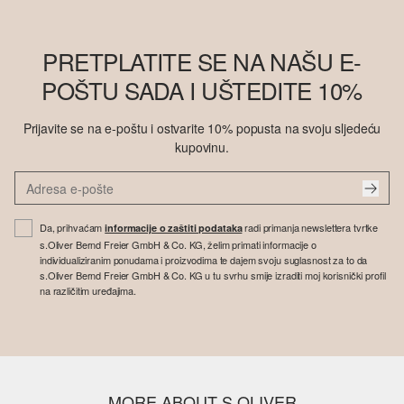
PRETPLATITE SE NA NAŠU E-
POŠTU SADA I UŠTEDITE 10%
Prijavite se na e-poštu i ostvarite 10% popusta na svoju sljedeću
kupovinu.
Da, prihvaćam
radi primanja newslettera tvrtke
informacije o zaštiti podataka
s.Oliver Bernd Freier GmbH & Co. KG, želim primati informacije o
individualiziranim ponudama i proizvodima te dajem svoju suglasnost za to da
s.Oliver Bernd Freier GmbH & Co. KG u tu svrhu smije izraditi moj korisnički profil
na različitim uređajima.
MORE ABOUT S.OLIVER