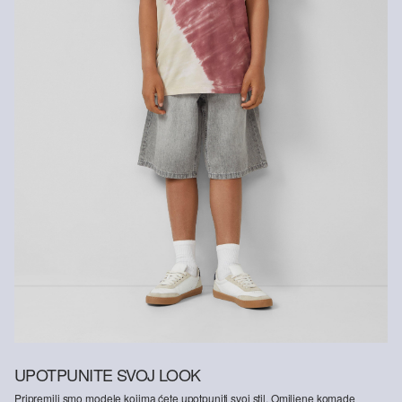
UPOTPUNITE SVOJ LOOK
Pripremili smo modele kojima ćete upotpuniti svoj stil. Omiljene komade