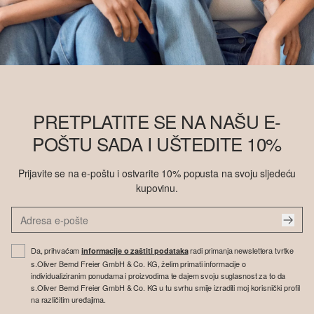
PRETPLATITE SE NA NAŠU E-
POŠTU SADA I UŠTEDITE 10%
Prijavite se na e-poštu i ostvarite 10% popusta na svoju sljedeću
kupovinu.
Da, prihvaćam
radi primanja newslettera tvrtke
informacije o zaštiti podataka
s.Oliver Bernd Freier GmbH & Co. KG, želim primati informacije o
individualiziranim ponudama i proizvodima te dajem svoju suglasnost za to da
s.Oliver Bernd Freier GmbH & Co. KG u tu svrhu smije izraditi moj korisnički profil
na različitim uređajima.