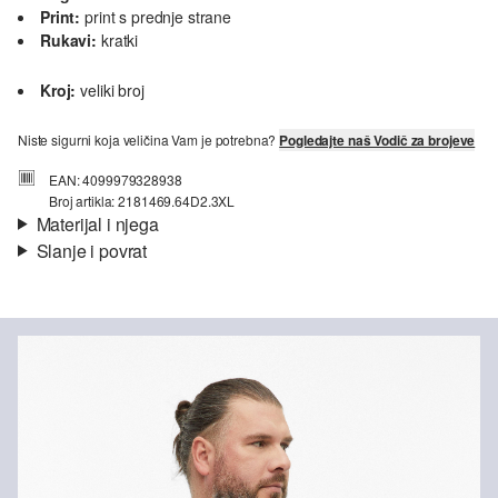
Print:
print s prednje strane
Rukavi:
kratki
Kroj:
veliki broj
Niste sigurni koja veličina Vam je potrebna?
Pogledajte naš Vodič za brojeve
EAN: 4099979328938
Broj artikla: 2181469.64D2.3XL
Materijal i njega
Slanje i povrat
Materijal:
žersej
Informacije o dostavi
Svojstvo:
mekano
Materijal:
Pamuk
Vaša će narudžba biti poslana u roku od 4-8 radna dana putem
Hrvatska pošta-a. Standardna dostava košta 4,95 €.
Nije prikladno za izbjeljivanje sredstvom na bazi klora
Nije prikladno za sušilicu
Povrat