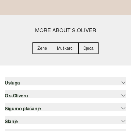
MORE ABOUT S.OLIVER
Žene
Muškarci
Djeca
Usluga
O s.Oliveru
Pomoć i česta pitanja
Savjetovanje o veličinama
Sigurno plaćanje
Newsletter
Povrat
s.Oliver Group
Slanje
Kreditna kartica
Odjeća
Posao