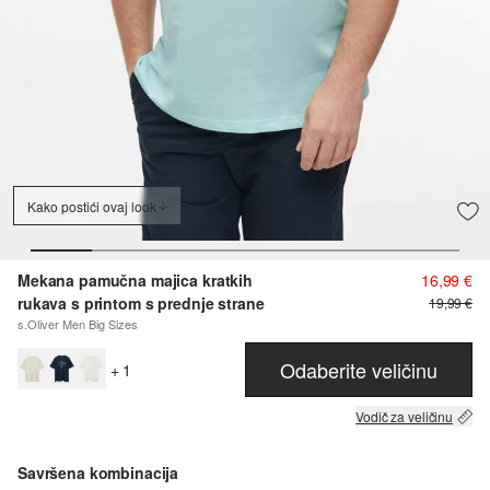
Kako postići ovaj look
Mekana pamučna majica kratkih
16,99 €
rukava s printom s prednje strane
19,99 €
s.Oliver Men Big Sizes
Odaberite veličinu
+ 1
Vodič za veličinu
Savršena kombinacija