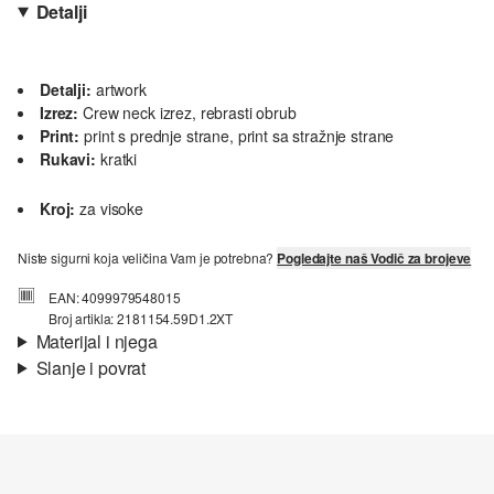
Detalji
Detalji:
artwork
Izrez:
Crew neck izrez, rebrasti obrub
Print:
print s prednje strane, print sa stražnje strane
Rukavi:
kratki
Kroj:
za visoke
Niste sigurni koja veličina Vam je potrebna?
Pogledajte naš Vodič za brojeve
EAN: 4099979548015
Broj artikla: 2181154.59D1.2XT
Materijal i njega
Slanje i povrat
Materijal:
žersej
Informacije o dostavi
Svojstvo:
mekano
Materijal:
Pamuk