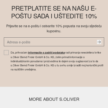
PRETPLATITE SE NA NAŠU E-
POŠTU SADA I UŠTEDITE 10%
Prijavite se na e-poštu i ostvarite 10% popusta na svoju sljedeću
kupovinu.
Da, prihvaćam
radi primanja newslettera tvrtke
informacije o zaštiti podataka
s.Oliver Bernd Freier GmbH & Co. KG, želim primati informacije o
individualiziranim ponudama i proizvodima te dajem svoju suglasnost za to da
s.Oliver Bernd Freier GmbH & Co. KG u tu svrhu smije izraditi moj korisnički profil
na različitim uređajima.
MORE ABOUT S.OLIVER