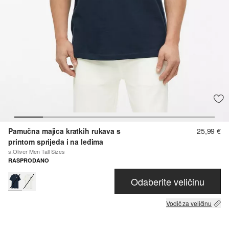
Pamučna majica kratkih rukava s
25,99 €
printom sprijeda i na leđima
s.Oliver Men Tall Sizes
RASPRODANO
Odaberite veličinu
Vodič za veličinu