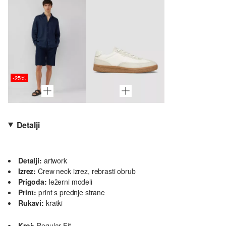
-25%
Detalji
Detalji:
artwork
Izrez:
Crew neck izrez, rebrasti obrub
Prigoda:
ležerni modeli
Print:
print s prednje strane
Rukavi:
kratki
Kroj:
Regular Fit