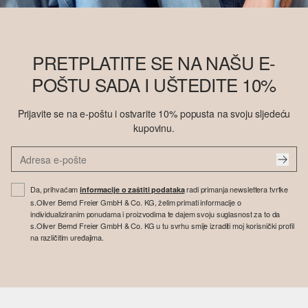
PRETPLATITE SE NA NAŠU E-
POŠTU SADA I UŠTEDITE 10%
Prijavite se na e-poštu i ostvarite 10% popusta na svoju sljedeću
kupovinu.
Da, prihvaćam
radi primanja newslettera tvrtke
informacije o zaštiti podataka
s.Oliver Bernd Freier GmbH & Co. KG, želim primati informacije o
individualiziranim ponudama i proizvodima te dajem svoju suglasnost za to da
s.Oliver Bernd Freier GmbH & Co. KG u tu svrhu smije izraditi moj korisnički profil
na različitim uređajima.