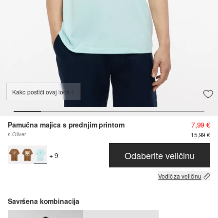
Kako postići ovaj look
Pamučna majica s prednjim printom
7,99 €
s.Oliver
15,99 €
Odaberite veličinu
+ 9
Vodič za veličinu
Savršena kombinacija