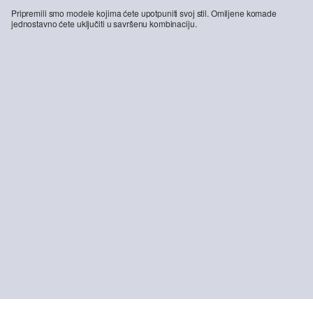
Pripremili smo modele kojima ćete upotpuniti svoj stil. Omiljene komade
jednostavno ćete uključiti u savršenu kombinaciju.
-25%
Detroit: Bermudke u ležernom kroju, izrađene od mješavine lana
Tenisice s vezicama u kožnom izgledu
29,99 €
39,99 €
69,99 €