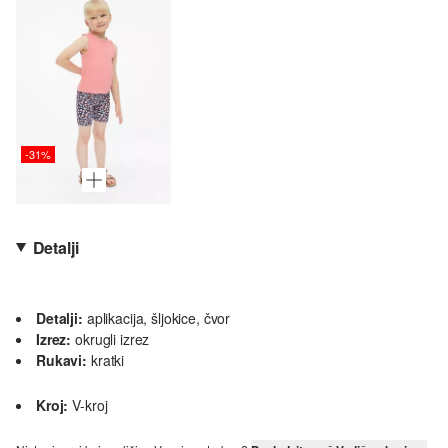
-31%
Detalji
Detalji:
aplikacija, šljokice, čvor
Izrez:
okrugli izrez
Rukavi:
kratki
Kroj:
V-kroj