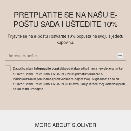
PRETPLATITE SE NA NAŠU E-
POŠTU SADA I UŠTEDITE 10%
Prijavite se na e-poštu i ostvarite 10% popusta na svoju sljedeću
kupovinu.
Da, prihvaćam
radi primanja newslettera tvrtke
informacije o zaštiti podataka
s.Oliver Bernd Freier GmbH & Co. KG, želim primati informacije o
individualiziranim ponudama i proizvodima te dajem svoju suglasnost za to da
s.Oliver Bernd Freier GmbH & Co. KG u tu svrhu smije izraditi moj korisnički profil
na različitim uređajima.
MORE ABOUT S.OLIVER