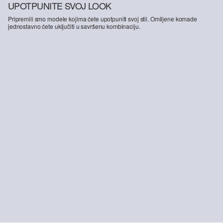
UPOTPUNITE SVOJ LOOK
Pripremili smo modele kojima ćete upotpuniti svoj stil. Omiljene komade
jednostavno ćete uključiti u savršenu kombinaciju.
-35%
Culotte hlače Suri / regularni kroj / visoki struk / široke nogavice
44,99 €
69,99 €