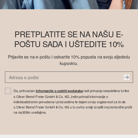
PRETPLATITE SE NA NAŠU E-
POŠTU SADA I UŠTEDITE 10%
Prijavite se na e-poštu i ostvarite 10% popusta na svoju sljedeću
kupovinu.
Da, prihvaćam
radi primanja newslettera tvrtke
informacije o zaštiti podataka
s.Oliver Bernd Freier GmbH & Co. KG, želim primati informacije o
individualiziranim ponudama i proizvodima te dajem svoju suglasnost za to da
s.Oliver Bernd Freier GmbH & Co. KG u tu svrhu smije izraditi moj korisnički profil
na različitim uređajima.