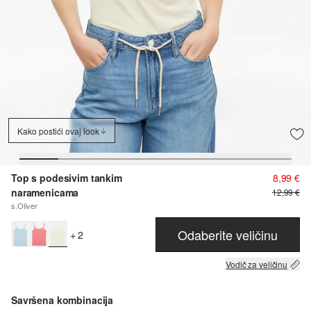
Kako postići ovaj look
Top s podesivim tankim
8,99 €
naramenicama
12,99 €
s.Oliver
Odaberite veličinu
+ 2
Vodič za veličinu
Savršena kombinacija