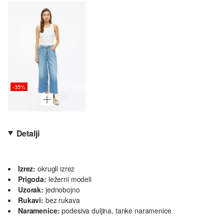
-35%
Detalji
Izrez:
okrugli izrez
Prigoda:
ležerni modeli
Uzorak:
jednobojno
Rukavi:
bez rukava
Naramenice:
podesiva duljina, tanke naramenice