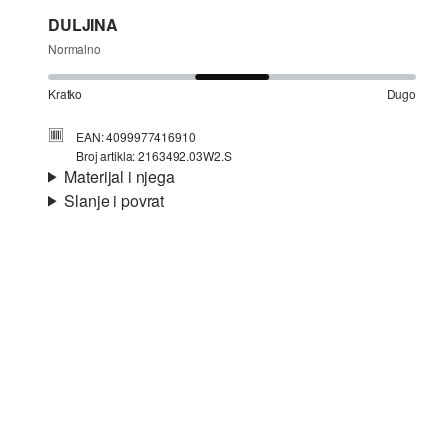
DULJINA
Normalno
Kratko
Dugo
EAN: 4099977416910
Broj artikla: 2163492.03W2.S
Materijal i njega
Slanje i povrat
Materijal:
pike
Informacije o dostavi
Svojstvo:
mekano, fino
Materijal:
Pamuk
Vaša će narudžba biti poslana u roku od 4-8 radna dana
putem Hrvatska pošta-a. Standardna dostava košta 4,95 €.
Nije prikladno za izbjeljivanje sredstvom na bazi
Povrat
klora