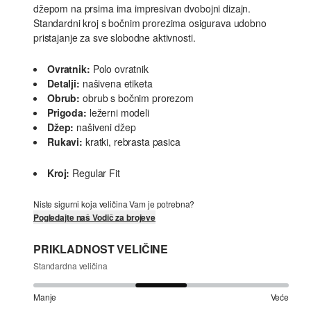
džepom na prsima ima impresivan dvobojni dizajn.
Standardni kroj s bočnim prorezima osigurava udobno
pristajanje za sve slobodne aktivnosti.
Ovratnik:
Polo ovratnik
Detalji:
našivena etiketa
Obrub:
obrub s bočnim prorezom
Prigoda:
ležerni modeli
Džep:
našiveni džep
Rukavi:
kratki, rebrasta pasica
Kroj:
Regular Fit
Niste sigurni koja veličina Vam je potrebna?
Pogledajte naš Vodič za brojeve
PRIKLADNOST VELIČINE
Standardna veličina
Manje
Veće