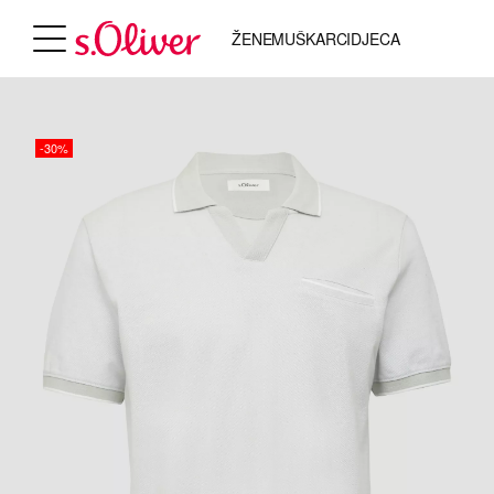
ŽENE
MUŠKARCI
DJECA
-30%