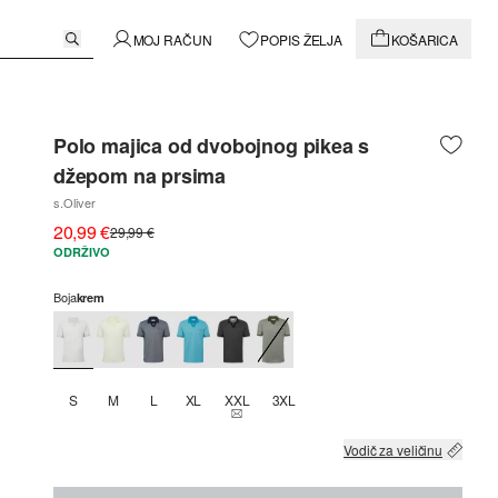
MOJ RAČUN
POPIS ŽELJA
KOŠARICA
Polo majica od dvobojnog pikea s
džepom na prsima
s.Oliver
20,99 €
29,99 €
ODRŽIVO
Boja
krem
S
M
L
XL
XXL
3XL
THIS SIZE IS CURRENTLY OUT OF STOCK
Vodič za veličinu