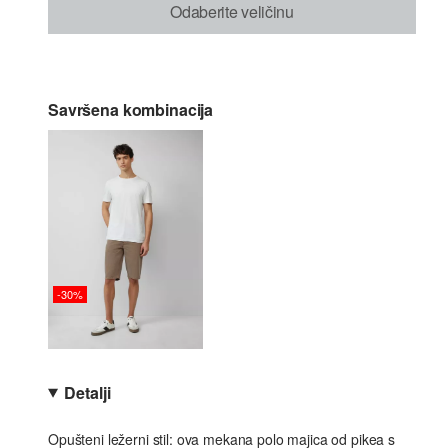
Odaberite veličinu
Savršena kombinacija
-30%
Detalji
Opušteni ležerni stil: ova mekana polo majica od pikea s