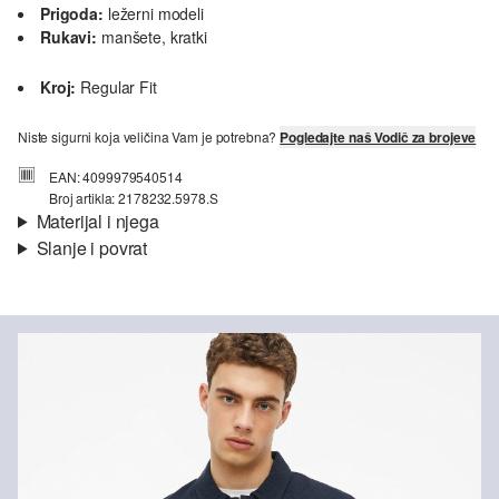
Prigoda:
ležerni modeli
Rukavi:
manšete, kratki
Kroj:
Regular Fit
Niste sigurni koja veličina Vam je potrebna?
Pogledajte naš Vodič za brojeve
EAN: 4099979540514
Broj artikla: 2178232.5978.S
Materijal i njega
Slanje i povrat
Materijal:
žersej
Informacije o dostavi
Svojstvo:
strukturirano
Materijal:
mješavina pamuka
Vaša će narudžba biti poslana u roku od 4-8 radna dana putem
Hrvatska pošta-a. Standardna dostava košta 4,95 €.
Nije prikladno za izbjeljivanje sredstvom na bazi klora
Nije prikladno za sušilicu
Povrat