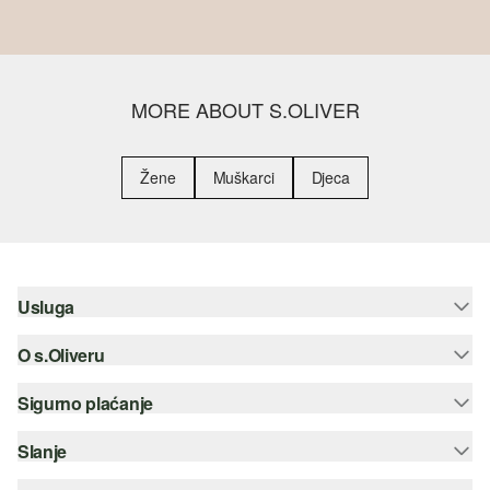
MORE ABOUT S.OLIVER
Žene
Muškarci
Djeca
Usluga
O s.Oliveru
Pomoć i česta pitanja
Savjetovanje o veličinama
Sigurno plaćanje
Newsletter
Povrat
s.Oliver Group
Slanje
Kreditna kartica
Odjeća
Posao
PayPal