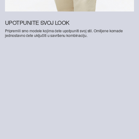
UPOTPUNITE SVOJ LOOK
Pripremili smo modele kojima ćete upotpuniti svoj stil. Omiljene komade
jednostavno ćete uključiti u savršenu kombinaciju.
Detroit: Hlače ležernog kroja s udjelom lana
Tenisice s vezicama u kožnom izgledu
Ma