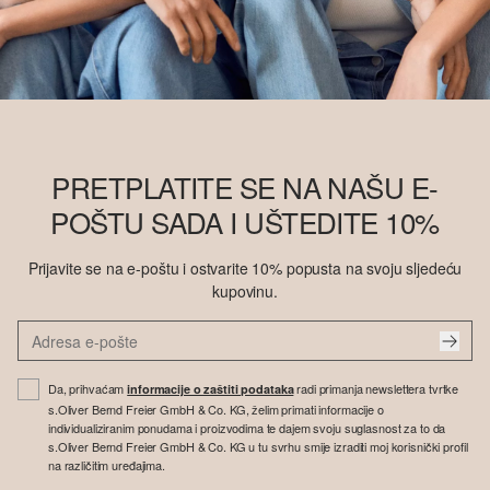
PRETPLATITE SE NA NAŠU E-
POŠTU SADA I UŠTEDITE 10%
Prijavite se na e-poštu i ostvarite 10% popusta na svoju sljedeću
kupovinu.
Da, prihvaćam
radi primanja newslettera tvrtke
informacije o zaštiti podataka
s.Oliver Bernd Freier GmbH & Co. KG, želim primati informacije o
individualiziranim ponudama i proizvodima te dajem svoju suglasnost za to da
s.Oliver Bernd Freier GmbH & Co. KG u tu svrhu smije izraditi moj korisnički profil
na različitim uređajima.