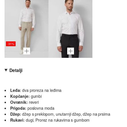
-31%
Detalji
Leđa:
dva proreza na leđima
Kopčanje:
gumbi
Ovratnik:
reveri
Prigoda:
poslovna moda
Džep:
džep s preklopom, unutarnji džep, džep na prsima
Rukavi:
dugi, Prorez na rukavima s gumbom