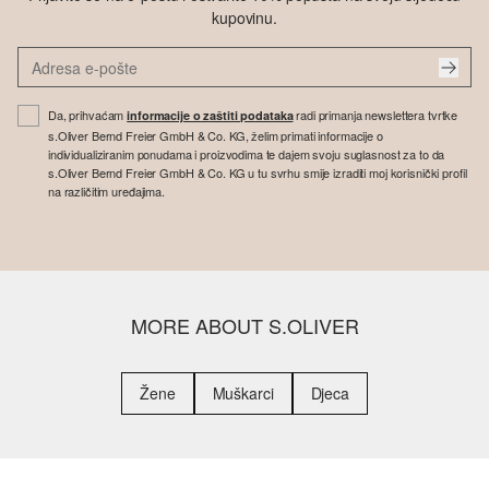
kupovinu.
Da, prihvaćam
radi primanja newslettera tvrtke
informacije o zaštiti podataka
s.Oliver Bernd Freier GmbH & Co. KG, želim primati informacije o
individualiziranim ponudama i proizvodima te dajem svoju suglasnost za to da
s.Oliver Bernd Freier GmbH & Co. KG u tu svrhu smije izraditi moj korisnički profil
na različitim uređajima.
MORE ABOUT S.OLIVER
Žene
Muškarci
Djeca