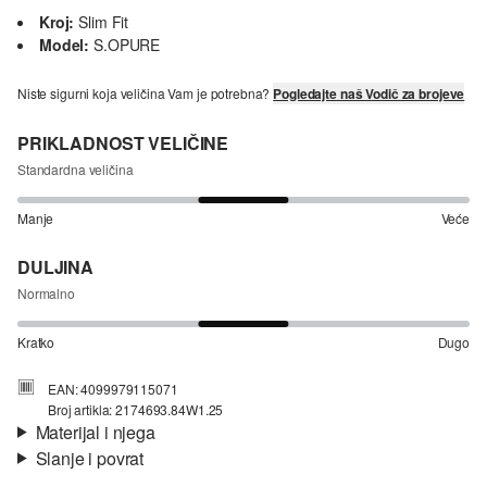
Kroj:
Slim Fit
Model:
S.OPURE
Niste sigurni koja veličina Vam je potrebna?
Pogledajte naš Vodič za brojeve
PRIKLADNOST VELIČINE
Standardna veličina
Manje
Veće
DULJINA
Normalno
Kratko
Dugo
EAN: 4099979115071
Broj artikla: 2174693.84W1.25
Materijal i njega
Slanje i povrat
Materijal:
tkanina
Informacije o dostavi