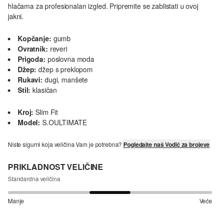
hlačama za profesionalan izgled. Pripremite se zablistati u ovoj
jakni.
Kopčanje:
gumb
Ovratnik:
reveri
Prigoda:
poslovna moda
Džep:
džep s preklopom
Rukavi:
dugi, manšete
Stil:
klasičan
Kroj:
Slim Fit
Model:
S.OULTIMATE
Niste sigurni koja veličina Vam je potrebna?
Pogledajte naš Vodič za brojeve
PRIKLADNOST VELIČINE
Standardna veličina
Manje
Veće