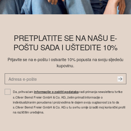
PRETPLATITE SE NA NAŠU E-
POŠTU SADA I UŠTEDITE 10%
Prijavite se na e-poštu i ostvarite 10% popusta na svoju sljedeću
kupovinu.
Da, prihvaćam
radi primanja newslettera tvrtke
informacije o zaštiti podataka
s.Oliver Bernd Freier GmbH & Co. KG, želim primati informacije o
individualiziranim ponudama i proizvodima te dajem svoju suglasnost za to da
s.Oliver Bernd Freier GmbH & Co. KG u tu svrhu smije izraditi moj korisnički profil
na različitim uređajima.