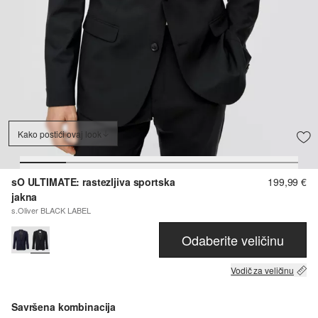
Kako postići ovaj look
sO ULTIMATE: rastezljiva sportska
199,99 €
jakna
s.Oliver BLACK LABEL
Odaberite veličinu
Vodič za veličinu
Savršena kombinacija