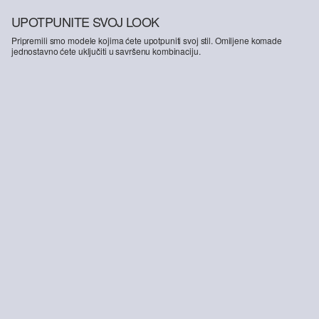
UPOTPUNITE SVOJ LOOK
Pripremili smo modele kojima ćete upotpuniti svoj stil. Omiljene komade
jednostavno ćete uključiti u savršenu kombinaciju.
Hlače od odijela od nove vune
99,99 €