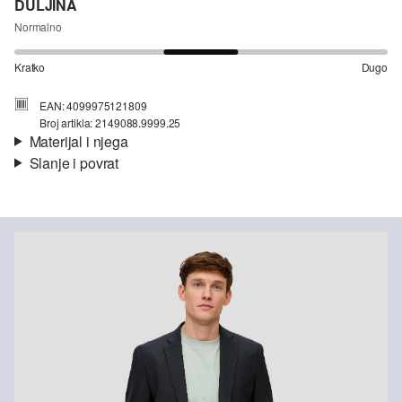
DULJINA
Normalno
Kratko
Dugo
EAN: 4099975121809
Broj artikla: 2149088.9999.25
Materijal i njega
Slanje i povrat
Svojstvo:
rastezljivo
Informacije o dostavi
Materijal:
mješavina poliestera
Vaša će narudžba biti poslana u roku od 4-8 radna dana putem
Hrvatska pošta-a. Standardna dostava košta 4,95 €.
Nije prikladno za izbjeljivanje sredstvom na bazi klora
Povrat
Nije prikladno za sušilicu
Nježno pranje 30°
Svoje artikle nam možete besplatno vratiti u roku od 14 dana.