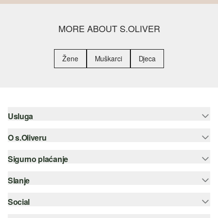
MORE ABOUT S.OLIVER
Žene
Muškarci
Djeca
Usluga
O s.Oliveru
Pomoć i česta pitanja
Savjetovanje o veličinama
Sigurno plaćanje
Newsletter
Povrat
s.Oliver Group
Slanje
Kreditna kartica
Odjeća
Posao
PayPal
Social
Hrvatska pošta
Popis želja
Plaćanje pouzećem