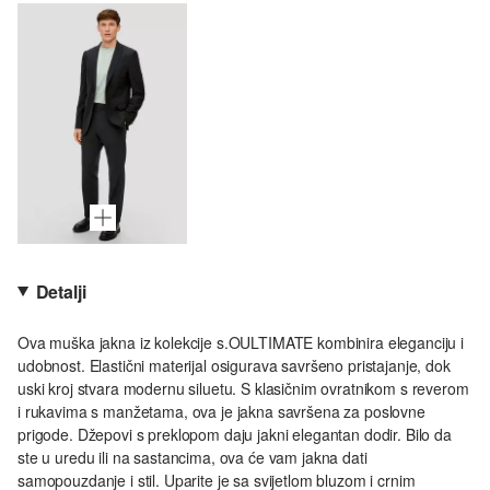
Detalji
Ova muška jakna iz kolekcije s.OULTIMATE kombinira eleganciju i
udobnost. Elastični materijal osigurava savršeno pristajanje, dok
uski kroj stvara modernu siluetu. S klasičnim ovratnikom s reverom
i rukavima s manžetama, ova je jakna savršena za poslovne
prigode. Džepovi s preklopom daju jakni elegantan dodir. Bilo da
ste u uredu ili na sastancima, ova će vam jakna dati
samopouzdanje i stil. Uparite je sa svijetlom bluzom i crnim