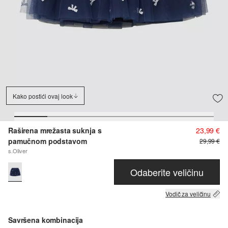
Kako postići ovaj look
Raširena mrežasta suknja s
23,99 €
pamučnom podstavom
29,99 €
s.Oliver
Odaberite veličinu
Vodič za veličinu
Savršena kombinacija