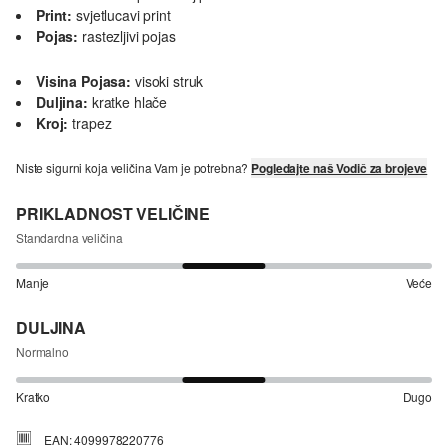
Print:
svjetlucavi print
Pojas:
rastezljivi pojas
Visina Pojasa:
visoki struk
Duljina:
kratke hlače
Kroj:
trapez
Niste sigurni koja veličina Vam je potrebna?
Pogledajte naš Vodič za brojeve
PRIKLADNOST VELIČINE
Standardna veličina
Manje
Veće
DULJINA
Normalno
Kratko
Dugo
EAN: 4099978220776