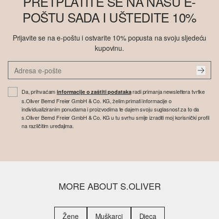
PRETPLATITE SE NA NAŠU E-
POŠTU SADA I UŠTEDITE 10%
Prijavite se na e-poštu i ostvarite 10% popusta na svoju sljedeću
kupovinu.
Da, prihvaćam
radi primanja newslettera tvrtke
informacije o zaštiti podataka
s.Oliver Bernd Freier GmbH & Co. KG, želim primati informacije o
individualiziranim ponudama i proizvodima te dajem svoju suglasnost za to da
s.Oliver Bernd Freier GmbH & Co. KG u tu svrhu smije izraditi moj korisnički profil
na različitim uređajima.
MORE ABOUT S.OLIVER
Žene
Muškarci
Djeca