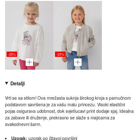
-25%
-25%
Detalji
Vrti se sa stilom! Ova mrežasta suknja širokog kroja s pamučnom
podstavom savršena je za vašu malu princezu. Visoki elastični
pojas osigurava udobnost, dok svjetlucavi print dodaje sjaj. Idealna
za zabave ili druženje, prekrasno se slaže s majicama za
svakodnevni šarm.
Uzorak:
uzorak po čitavoj površini