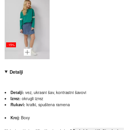
-15%
Detalji
Detalji:
vez, ukrasni šav, kontrastni šavovi
Izrez:
okrugli izrez
Rukavi:
kratki, spuštena ramena
Kroj:
Boxy