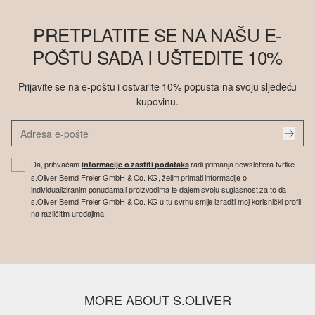
PRETPLATITE SE NA NAŠU E-
POŠTU SADA I UŠTEDITE 10%
Prijavite se na e-poštu i ostvarite 10% popusta na svoju sljedeću
kupovinu.
Da, prihvaćam
radi primanja newslettera tvrtke
informacije o zaštiti podataka
s.Oliver Bernd Freier GmbH & Co. KG, želim primati informacije o
individualiziranim ponudama i proizvodima te dajem svoju suglasnost za to da
s.Oliver Bernd Freier GmbH & Co. KG u tu svrhu smije izraditi moj korisnički profil
na različitim uređajima.
MORE ABOUT S.OLIVER