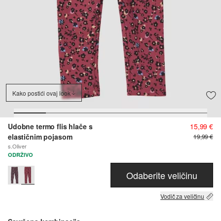
Kako postići ovaj look
Udobne termo flis hlače s
15,99 €
elastičnim pojasom
19,99 €
s.Oliver
ODRŽIVO
Odaberite veličinu
Vodič za veličinu