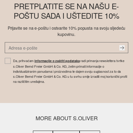
PRETPLATITE SE NA NAŠU E-
POŠTU SADA I UŠTEDITE 10%
Prijavite se na e-poštu i ostvarite 10% popusta na svoju sljedeću
kupovinu.
Da, prihvaćam
radi primanja newslettera tvrtke
informacije o zaštiti podataka
s.Oliver Bernd Freier GmbH & Co. KG, želim primati informacije o
individualiziranim ponudama i proizvodima te dajem svoju suglasnost za to da
s.Oliver Bernd Freier GmbH & Co. KG u tu svrhu smije izraditi moj korisnički profil
na različitim uređajima.
MORE ABOUT S.OLIVER