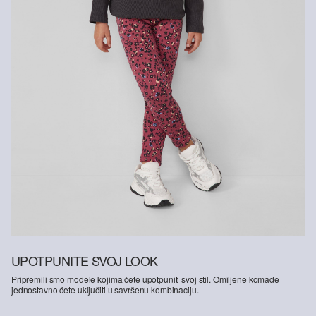
Reciklirana vlakna
Kako bismo dali doprinos načelu kružnog gospodarstva u
proizvodnji tekstila, u našim proizvodima sve češće primjenjujemo
materijale od recikliranih vlakana.
Sadrži reciklirani poliester: Ovaj proizvod sadrži reciklirani poliester
koji je proizveden od reciklirane plastike, kao što su PET boce ili
reciklirana vlakna dobivena od rabljene odjeće.
UPOTPUNITE SVOJ LOOK
Pripremili smo modele kojima ćete upotpuniti svoj stil. Omiljene komade
jednostavno ćete uključiti u savršenu kombinaciju.