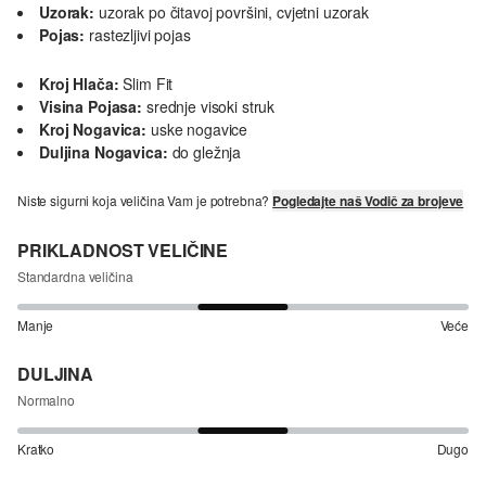
Uzorak:
uzorak po čitavoj površini, cvjetni uzorak
Pojas:
rastezljivi pojas
Kroj Hlača:
Slim Fit
Visina Pojasa:
srednje visoki struk
Kroj Nogavica:
uske nogavice
Duljina Nogavica:
do gležnja
Niste sigurni koja veličina Vam je potrebna?
Pogledajte naš Vodič za brojeve
PRIKLADNOST VELIČINE
Standardna veličina
Manje
Veće
DULJINA
Normalno
Kratko
Dugo