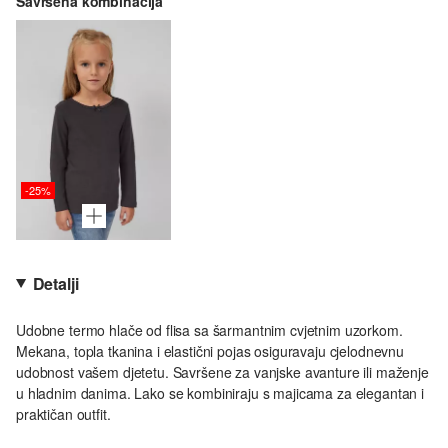
Savršena kombinacija
-25%
Detalji
Udobne termo hlače od flisa sa šarmantnim cvjetnim uzorkom.
Mekana, topla tkanina i elastični pojas osiguravaju cjelodnevnu
udobnost vašem djetetu. Savršene za vanjske avanture ili maženje
u hladnim danima. Lako se kombiniraju s majicama za elegantan i
praktičan outfit.