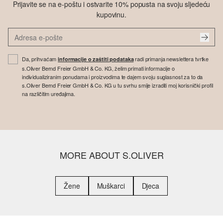
Prijavite se na e-poštu i ostvarite 10% popusta na svoju sljedeću
kupovinu.
Da, prihvaćam
radi primanja newslettera tvrtke
informacije o zaštiti podataka
s.Oliver Bernd Freier GmbH & Co. KG, želim primati informacije o
individualiziranim ponudama i proizvodima te dajem svoju suglasnost za to da
s.Oliver Bernd Freier GmbH & Co. KG u tu svrhu smije izraditi moj korisnički profil
na različitim uređajima.
MORE ABOUT S.OLIVER
Žene
Muškarci
Djeca