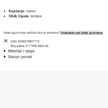
Kopčanje:
vezice
Oblik Cipela:
tenisice
Niste sigurni koja veličina Vam je potrebna?
Pogledajte naš Vodič za brojeve
EAN: 4099978897770
Broj artikla: 2177850.9800.40
Materijal i njega
Slanje i povrat
Materijal:
Koža
Informacije o dostavi
Vaša će narudžba biti poslana u roku od 4-8 radna dana putem
Hrvatska pošta-a. Standardna dostava košta 4,95 €.