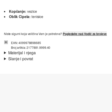
Kopčanje:
vezice
Oblik Cipela:
tenisice
Niste sigurni koja veličina Vam je potrebna?
Pogledajte naš Vodič za brojeve
EAN: 4099978898685
Broj artikla: 2177881.9999.40
Materijal i njega
Slanje i povrat
Materijal:
sintetika
Informacije o dostavi
Vaša će narudžba biti poslana u roku od 4-8 radna dana putem
Hrvatska pošta-a. Standardna dostava košta 4,95 €.