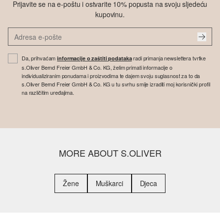
Prijavite se na e-poštu i ostvarite 10% popusta na svoju sljedeću
kupovinu.
Da, prihvaćam
radi primanja newslettera tvrtke
informacije o zaštiti podataka
s.Oliver Bernd Freier GmbH & Co. KG, želim primati informacije o
individualiziranim ponudama i proizvodima te dajem svoju suglasnost za to da
s.Oliver Bernd Freier GmbH & Co. KG u tu svrhu smije izraditi moj korisnički profil
na različitim uređajima.
MORE ABOUT S.OLIVER
Žene
Muškarci
Djeca