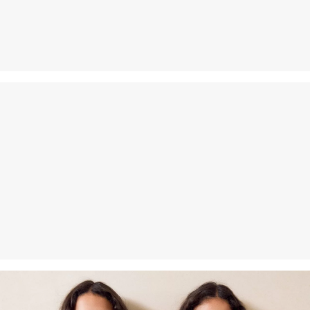
Povrat
Svoje artikle nam možete besplatno vratiti u roku od 14 dana.