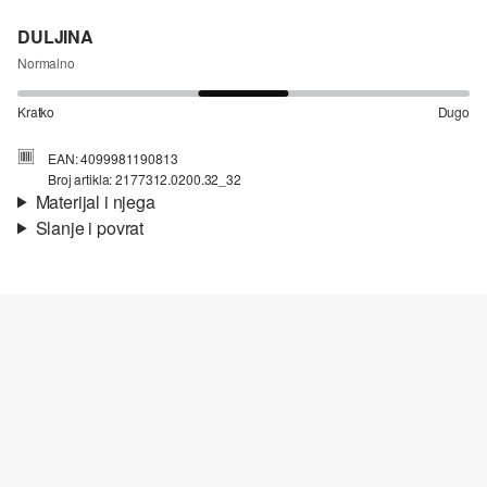
DULJINA
Normalno
Kratko
Dugo
EAN: 4099981190813
Broj artikla: 2177312.0200.32_32
Materijal i njega
Slanje i povrat
Materijal:
Traper
Informacije o dostavi
Svojstvo:
blago elastično
Materijal:
mješavina pamuka
Vaša će narudžba biti poslana u roku od 4-8 radna dana putem
Hrvatska pošta-a. Standardna dostava košta 4,95 €.
Povrat
Nije prikladno za izbjeljivanje sredstvom na bazi klora