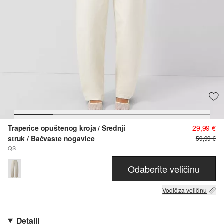
Traperice opuštenog kroja / Srednji
29,99 €
struk / Bačvaste nogavice
59,99 €
QS
Odaberite veličinu
Vodič za veličinu
Detalji