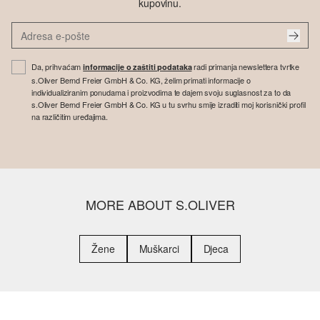
kupovinu.
Da, prihvaćam
radi primanja newslettera tvrtke
informacije o zaštiti podataka
s.Oliver Bernd Freier GmbH & Co. KG, želim primati informacije o
individualiziranim ponudama i proizvodima te dajem svoju suglasnost za to da
s.Oliver Bernd Freier GmbH & Co. KG u tu svrhu smije izraditi moj korisnički profil
na različitim uređajima.
MORE ABOUT S.OLIVER
Žene
Muškarci
Djeca