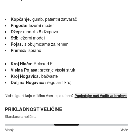
Kopčanje:
gumb, patentni zatvarač
Prigoda:
ležerni modeli
Džep:
model s 5 džepova
Stil:
ležerni modeli
Pojas:
s obujmicama za remen
Premaz:
isprano
Kroj Hlača:
Relaxed Fit
Visina Pojasa:
srednje visoki struk
Kroj Nogavica:
bačvaste
Duljina Nogavica:
regularni kroj
Niste sigurni koja veličina Vam je potrebna?
Pogledajte naš Vodič za brojeve
PRIKLADNOST VELIČINE
Standardna veličina
Manje
Veće