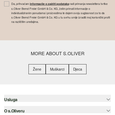
Da, prihvaćam
radi primanja newslettera tvrtke
informacije o zaštiti podataka
s.Oliver Bernd Freier GmbH & Co. KG, želim primati informacije o
individualiziranim ponudama i proizvodima te dajem svoju suglasnost za to da
s.Oliver Bernd Freier GmbH & Co. KG u tu svrhu smije izraditi moj korisnički profil
na različitim uređajima.
MORE ABOUT S.OLIVER
Žene
Muškarci
Djeca
Usluga
O s.Oliveru
Pomoć i česta pitanja