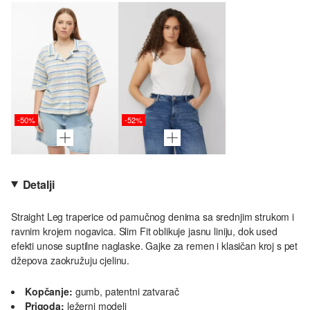
-50%
-52%
Detalji
Straight Leg traperice od pamučnog denima sa srednjim strukom i
ravnim krojem nogavica. Slim Fit oblikuje jasnu liniju, dok used
efekti unose suptilne naglaske. Gajke za remen i klasičan kroj s pet
džepova zaokružuju cjelinu.
Kopčanje:
gumb, patentni zatvarač
Prigoda:
ležerni modeli