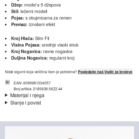
Džep:
model s 5 džepova
Stil:
ležerni modeli
Pojas:
s obujmicama za remen
Premaz:
iznošeni efekt
Kroj Hlača:
Slim Fit
Visina Pojasa:
srednje visoki struk
Kroj Nogavica:
ravne nogavice
Duljina Nogavica:
regularni kroj
Niste sigurni koja veličina Vam je potrebna?
Pogledajte naš Vodič za brojeve
EAN: 4099981334057
Broj artikla: 2185639.56Z2.44
Materijal i njega
Slanje i povrat
Materijal:
Traper
Informacije o dostavi
Svojstvo:
mekano, rastezljivo
Materijal:
mješavina pamuka