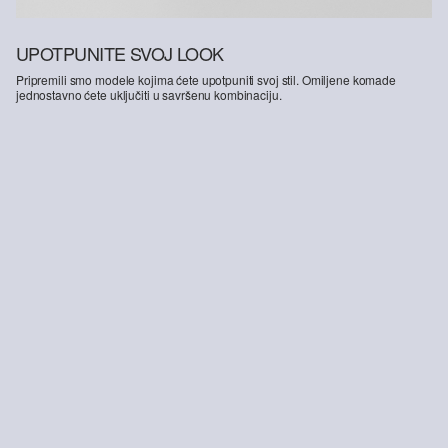
UPOTPUNITE SVOJ LOOK
Pripremili smo modele kojima ćete upotpuniti svoj stil. Omiljene komade
jednostavno ćete uključiti u savršenu kombinaciju.
-50%
Presavijena majica od džersija s neobrađenim rubovima
14,99 €
29,99 €