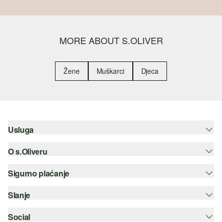
MORE ABOUT S.OLIVER
Žene
Muškarci
Djeca
Usluga
O s.Oliveru
Pomoć i česta pitanja
Savjetovanje o veličinama
Sigurno plaćanje
Newsletter
Povrat
s.Oliver Group
Slanje
Kreditna kartica
Odjeća
Posao
PayPal
Social
Hrvatska pošta