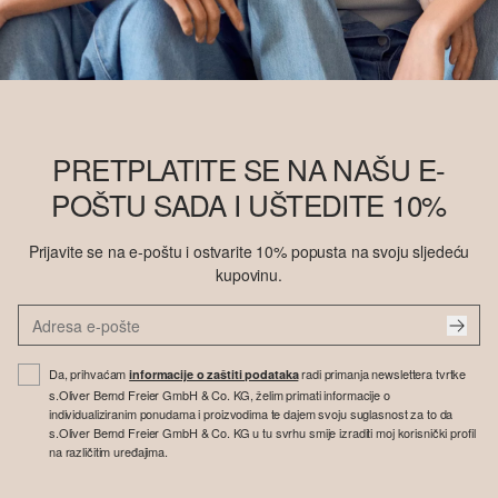
PRETPLATITE SE NA NAŠU E-
POŠTU SADA I UŠTEDITE 10%
Prijavite se na e-poštu i ostvarite 10% popusta na svoju sljedeću
kupovinu.
Da, prihvaćam
radi primanja newslettera tvrtke
informacije o zaštiti podataka
s.Oliver Bernd Freier GmbH & Co. KG, želim primati informacije o
individualiziranim ponudama i proizvodima te dajem svoju suglasnost za to da
s.Oliver Bernd Freier GmbH & Co. KG u tu svrhu smije izraditi moj korisnički profil
na različitim uređajima.