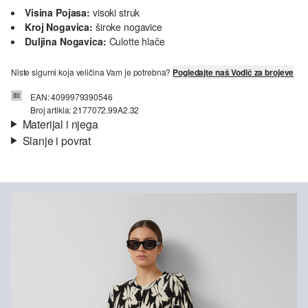
Visina Pojasa:
visoki struk
Kroj Nogavica:
široke nogavice
Duljina Nogavica:
Culotte hlače
Niste sigurni koja veličina Vam je potrebna?
Pogledajte naš Vodič za brojeve
EAN: 4099979390546
Broj artikla: 2177072.99A2.32
Materijal i njega
Slanje i povrat
Materijal:
žersej
Informacije o dostavi
Svojstvo:
naborano
Podstava:
bez podstave
Materijal:
Poliester
Vaša će narudžba biti poslana u roku od 4-8 radna dana putem
Hrvatska pošta-a. Standardna dostava košta 4,95 €.
Povrat
Nije prikladno za izbjeljivanje sredstvom na bazi klora