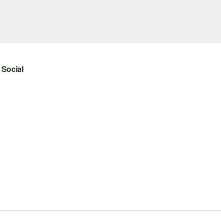
Social
instagram
facebook
pinterest
youtube