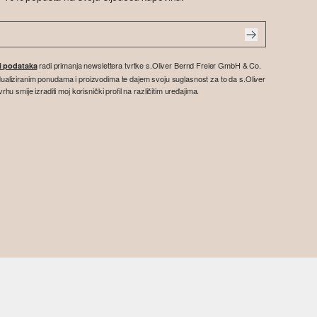
radi primanja newslettera tvrtke s.Oliver Bernd Freier GmbH & Co.
ti podataka
vidualiziranim ponudama i proizvodima te dajem svoju suglasnost za to da s.Oliver
 smije izraditi moj korisnički profil na različitim uređajima.