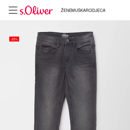
ŽENE
MUŠKARCI
DJECA
-25%