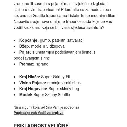
vremenu ili susretu s prijateljima - uvijek ćete izgledati
sjajno u ovim trapericama! Pripremite se za nadolazeću
sezonu sa Seattle trapericama i istaknite se modnim stilom.
Nabavite svoje nove omiljene traperice sada koje će vas
voditi kroz dan. Koja će biti vaša sljedeća avantura?
Kopčanje:
gumb, patentni zatvarač
Džep:
model s 5 džepova
Pojas:
s unutarnjim podešavanjem širine, s
podešavanjem širine
Premaz:
isprano
Kroj Hlača:
Super Skinny Fit
Visina Pojasa:
srednje visoki struk
Kroj Nogavica:
Super skinny Leg
Model:
Super Skinny Seattle
Niste sigurni koja veličina Vam je potrebna?
Pogledajte naš Vodič za brojeve
PRIKLADNOST VELIČINE