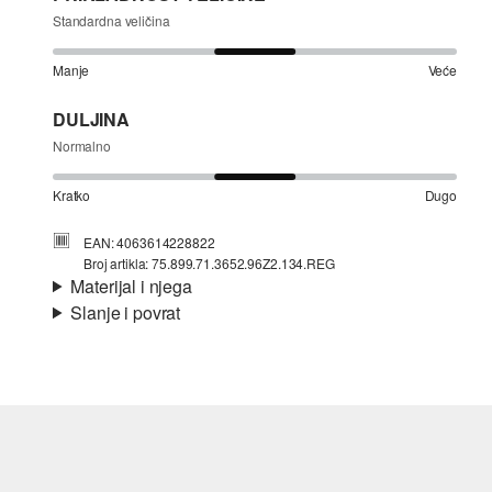
Standardna veličina
Manje
Veće
DULJINA
Normalno
Kratko
Dugo
EAN: 4063614228822
Broj artikla: 75.899.71.3652.96Z2.134.REG
Materijal i njega
Slanje i povrat
Materijal:
Traper
Informacije o dostavi
Svojstvo:
mekano, rastezljivo
Vaša će narudžba biti poslana u roku od 4-8 radna dana
putem Hrvatska pošta-a. Standardna dostava košta 4,95 €.