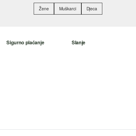
Žene
Muškarci
Djeca
Sigurno plaćanje
Slanje
Kreditna kartica
Hrvatska pošta
PayPal
Plaćanje pouzećem
SSL enkripcija