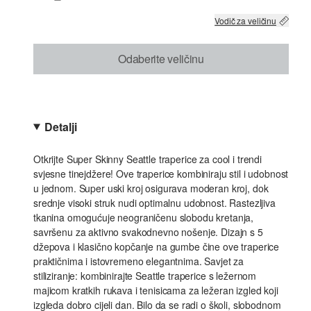
Vodič za veličinu
Odaberite veličinu
Detalji
Otkrijte Super Skinny Seattle traperice za cool i trendi
svjesne tinejdžere! Ove traperice kombiniraju stil i udobnost
u jednom. Super uski kroj osigurava moderan kroj, dok
srednje visoki struk nudi optimalnu udobnost. Rastezljiva
tkanina omogućuje neograničenu slobodu kretanja,
savršenu za aktivno svakodnevno nošenje. Dizajn s 5
džepova i klasično kopčanje na gumbe čine ove traperice
praktičnima i istovremeno elegantnima. Savjet za
stiliziranje: kombinirajte Seattle traperice s ležernom
majicom kratkih rukava i tenisicama za ležeran izgled koji
izgleda dobro cijeli dan. Bilo da se radi o školi, slobodnom