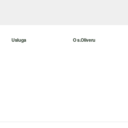
Usluga
O s.Oliveru
Pomoć i česta pitanja
Newsletter
Savjetovanje o veličinama
s.Oliver Group
Povrat
Posao
Odjeća
Popis želja
Održivost
Tražilica trgovina