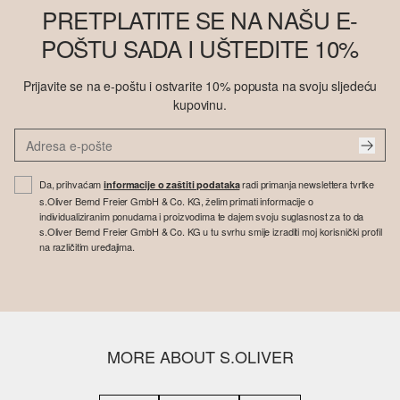
PRETPLATITE SE NA NAŠU E-
POŠTU SADA I UŠTEDITE 10%
Prijavite se na e-poštu i ostvarite 10% popusta na svoju sljedeću
kupovinu.
Da, prihvaćam
radi primanja newslettera tvrtke
informacije o zaštiti podataka
s.Oliver Bernd Freier GmbH & Co. KG, želim primati informacije o
individualiziranim ponudama i proizvodima te dajem svoju suglasnost za to da
s.Oliver Bernd Freier GmbH & Co. KG u tu svrhu smije izraditi moj korisnički profil
na različitim uređajima.
MORE ABOUT S.OLIVER