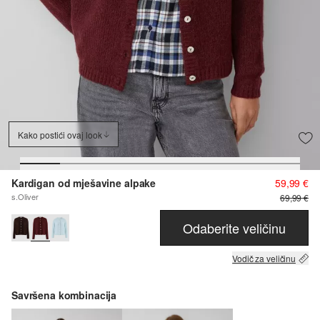
Kako postići ovaj look
Kardigan od mješavine alpake
59,99 €
s.Oliver
69,99 €
Odaberite veličinu
Vodič za veličinu
Savršena kombinacija