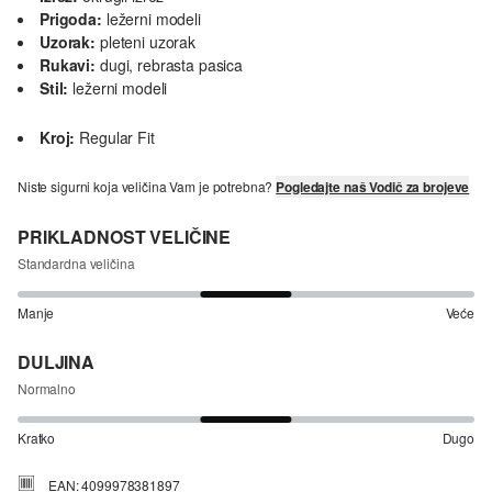
Prigoda:
ležerni modeli
Uzorak:
pleteni uzorak
Rukavi:
dugi, rebrasta pasica
Stil:
ležerni modeli
Kroj:
Regular Fit
Niste sigurni koja veličina Vam je potrebna?
Pogledajte naš Vodič za brojeve
PRIKLADNOST VELIČINE
Standardna veličina
Manje
Veće
DULJINA
Normalno
Kratko
Dugo
EAN: 4099978381897