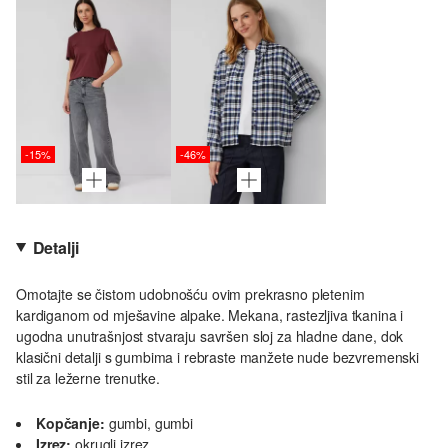
-15%
-46%
Detalji
Omotajte se čistom udobnošću ovim prekrasno pletenim
kardiganom od mješavine alpake. Mekana, rastezljiva tkanina i
ugodna unutrašnjost stvaraju savršen sloj za hladne dane, dok
klasični detalji s gumbima i rebraste manžete nude bezvremenski
stil za ležerne trenutke.
Kopčanje:
gumbi, gumbi
Izrez:
okrugli izrez