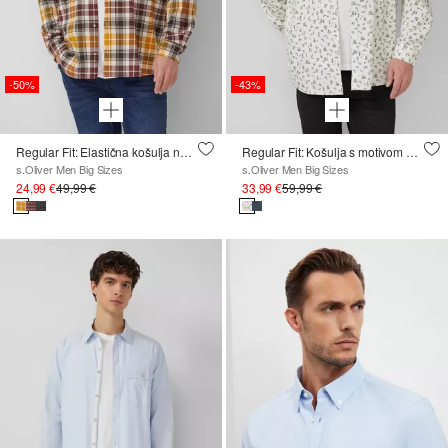
-50%
-43%
Regular Fit: Elastična košulja na kopčanje s kariranim uzorkom
Regular Fit: Košulja s motivom Peanuts®
s.Oliver Men Big Sizes
s.Oliver Men Big Sizes
24,99 €
49,99 €
33,99 €
59,99 €