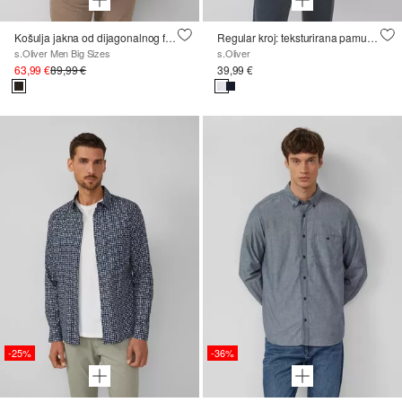
Košulja jakna od dijagonalnog finog samta
Regular kroj: teksturirana pamučna košulja s džepom na prsima
s.Oliver Men Big Sizes
s.Oliver
63,99 €
89,99 €
39,99 €
-25%
-36%