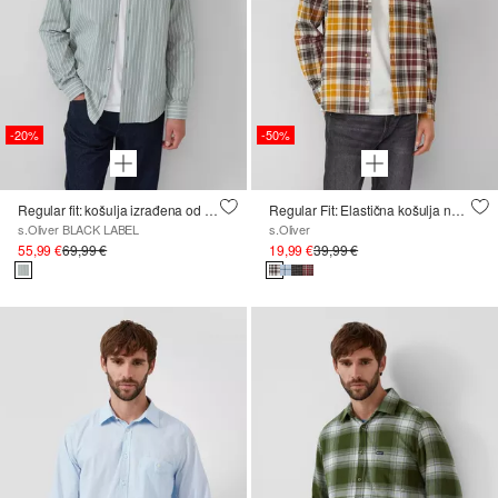
-20%
-50%
Regular fit: košulja izrađena od rastezljivog pamuka koji se lako održava
Regular Fit: Elastična košulja na kopčanje s kariranim uzorkom
s.Oliver BLACK LABEL
s.Oliver
55,99 €
69,99 €
19,99 €
39,99 €