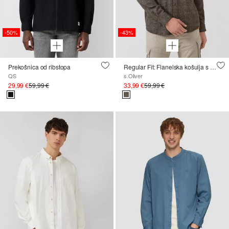
-50%
-43%
Prekošnica od ribstopa
Regular Fit: Flanelska košulja s ovratnikom na kopčanje
QS
s.Oliver
29,99 €
59,99 €
33,99 €
59,99 €