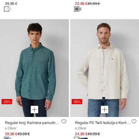
39,99 €
22,99 €
45,99 €
-20%
-50%
Regular kroj: Karirana pamučna košulja sa strukturom i ovratnikom na kopčanje
Regular Fit: Twill košulja s Kent ovratnikom i džepovima na prsima
s.Oliver
s.Oliver
39,99 €
49,99 €
24,99 €
49,99 €