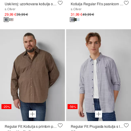
Uski kroj: uzorkovana košulja od rastezljivog pamuka
Košulja Regular Fit s pasnicom na leđima
s.Oliver
s.Oliver
29,99 €
39,99 €
31,99 €
49,99 €
-20%
-56%
Regular Fit: Košulja s printom po čitavoj površini i džepom na prsima
Regular Fit: Prugasta košulja s logotipom