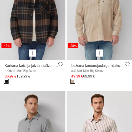
-45%
-28%
Karirana košulja jakna s ušivenim džepovima
Ležerna kordurojasta gornja košulja od rastezljivog pamuka
s.Oliver Men Big Sizes
s.Oliver Men Big Sizes
86,99 €
159,99 €
49,99 €
69,99 €