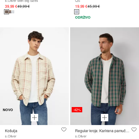
s.Oliver Men Big Sizes
QS
39,99 €
49,99 €
19,99 €
45,99 €
ODRŽIVO
-42%
NOVO
Košulja
Regular kroja: Karirana pamučna košulja s Kent ovratnikom
s.Oliver
s.Oliver