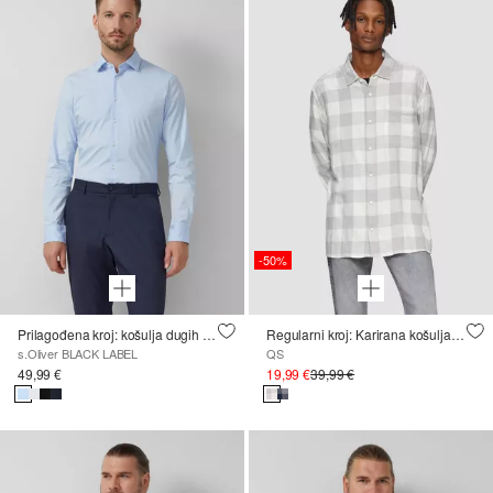
-50%
Prilagođena kroj: košulja dugih rukava u Comfortstretch materijalu
Regularni kroj: Karirana košulja s džepom na prsima
s.Oliver BLACK LABEL
QS
49,99 €
19,99 €
39,99 €