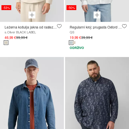
-53%
-50%
Ležerna košulja jakna od rastezljive tkanine
Regularni kroj: prugasta Oxford košulja sa stojećim ovratnikom
s.Oliver BLACK LABEL
QS
46,99 €
99,99 €
19,99 €
39,99 €
ODRŽIVO