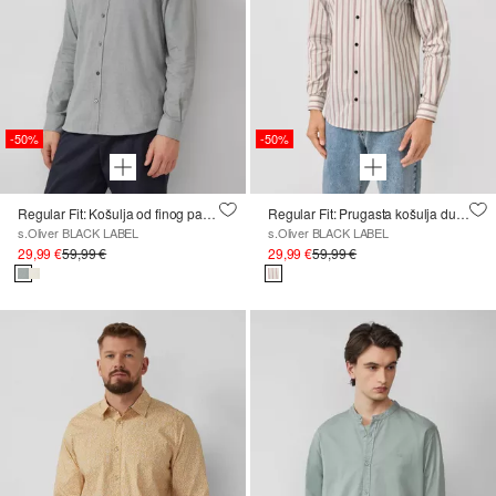
-50%
-50%
Regular Fit: Košulja od finog pamučnog flanela
Regular Fit: Prugasta košulja dugih rukava s kent-ovratnikom
s.Oliver BLACK LABEL
s.Oliver BLACK LABEL
29,99 €
59,99 €
29,99 €
59,99 €