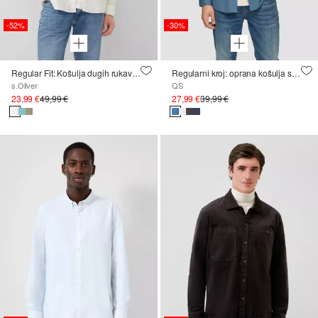
-52%
-30%
Regular Fit: Košulja dugih rukava od obojene tkanine s ovratnikom s gumbima
Regularni kroj: oprana košulja s vezom
s.Oliver
QS
23,99 €
49,99 €
27,99 €
39,99 €