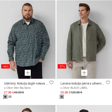
-44%
-57%
Uski kroj: Košulja dugih rukava s printom preko cijele površine i Kent ovratnikom
Lanena košulja jakna s ušivenim džepovima
s.Oliver Men Big Sizes
s.Oliver BLACK LABEL
27,99 €
49,99 €
55,99 €
129,99 €