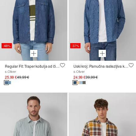
-48%
-37%
Regular Fit: Traper košulja od čistog pamuka
Uski kroj: Pamučna rastezljiva košulja sa meliranim efektom
s.Oliver
s.Oliver
25,99 €
49,99 €
24,99 €
39,99 €