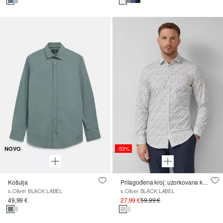
-53%
NOVO
Košulja
Prilagođena kroj: uzorkovana košulja dugih rukava od Comfortstretch materijala
s.Oliver BLACK LABEL
s.Oliver BLACK LABEL
49,99 €
27,99 €
59,99 €