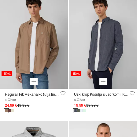
-50%
-50%
Regular Fit: Mekana košulja fine strukture
Uski kroj: Košulja s uzorkom i Kent ovratnikom
s.Oliver
s.Oliver
24,99 €
49,99 €
19,99 €
39,99 €