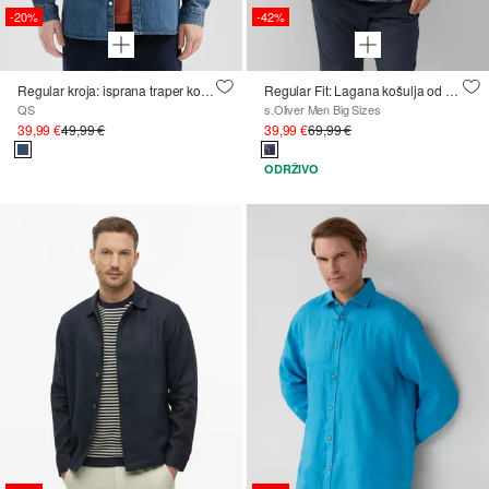
-20%
-42%
Regular kroja: isprana traper košulja s vezom logotipa
Regular Fit: Lagana košulja od žakarda s ovratnikom s gumbima
QS
s.Oliver Men Big Sizes
39,99 €
49,99 €
39,99 €
69,99 €
ODRŽIVO