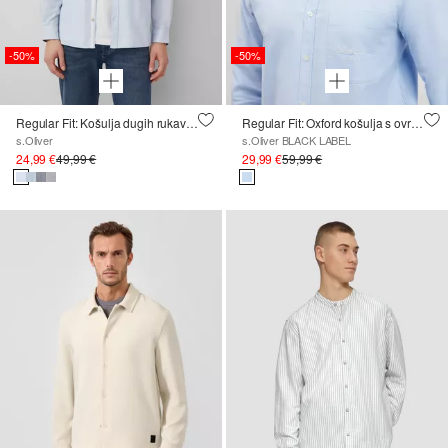
-50%
-50%
Regular Fit: Košulja dugih rukava s uzorkom i Kent ovratnikom
Regular Fit: Oxford košulja s ovratnikom s gumbima i džepom na prsima
s.Oliver
s.Oliver BLACK LABEL
24,99 €
49,99 €
29,99 €
59,99 €