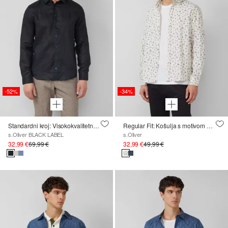
-52%
-34%
Standardni kroj: Visokokvalitetna košulja od čistog lana
Regular Fit: Košulja s motivom Peanuts®
s.Oliver BLACK LABEL
s.Oliver
32,99 €
69,99 €
32,99 €
49,99 €