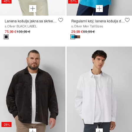
-45%
-57%
Lanena košulja jakna sa skrivenim gumbima
Regularni kroj: lanena košulja dugih rukava
s.Oliver BLACK LABEL
s.Oliver Men Tall Sizes
75,99 €
139,99 €
29,99 €
69,99 €
-28%