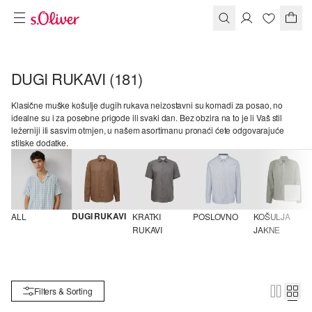
DUGI RUKAVI
(181)
Klasične muške košulje dugih rukava neizostavni su komadi za posao, no
idealne su i za posebne prigode ili svaki dan. Bez obzira na to je li Vaš stil
ležerniji ili sasvim otmjen, u našem asortimanu pronaći ćete odgovarajuće
stilske dodatke.
DUGI RUKAVI
ALL
KRATKI 
POSLOVNO
KOŠULJA 
RUKAVI
JAKNE
Filters & Sorting