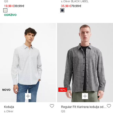
QS
s.Oliver BLACK LABEL
19,99 €
39,99 €
35,99 €
79,99 €
ODRŽIVO
-50%
NOVO
Košulja
Regular Fit: Karirana košulja od pamučnog flanela
s.Oliver
QS