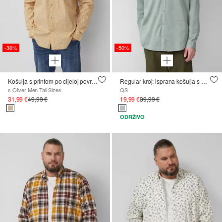
-36%
-50%
Košulja s printom po cijeloj površini
Regular kroj: isprana košulja s ovratnikom i vezom logotipa
s.Oliver Men Tall Sizes
QS
31,99 €
49,99 €
19,99 €
39,99 €
ODRŽIVO