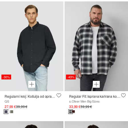
-30%
-43%
Regularni kroj: Košulja od opranog kepera s izvezenim logotipom
Regular Fit: Isprana karirana košulja
QS
s.Oliver Men Big Sizes
27,99 €
39,99 €
33,99 €
59,99 €