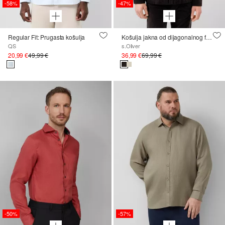
-58%
-47%
Regular Fit: Prugasta košulja
Košulja jakna od dijagonalnog finog samta
QS
s.Oliver
20,99 €
49,99 €
36,99 €
69,99 €
-50%
-57%