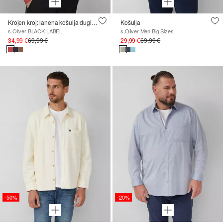
Krojen kroj: lanena košulja dugih rukava s elegantnim sjajem
Košulja
s.Oliver BLACK LABEL
s.Oliver Men Big Sizes
34,99 €
69,99 €
29,99 €
69,99 €
-50%
-20%