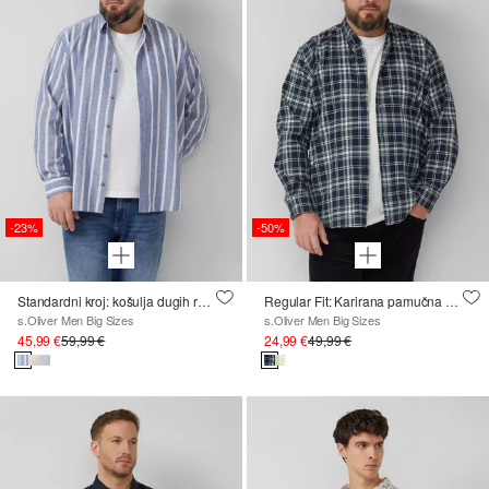
-23%
-50%
Standardni kroj: košulja dugih rukava od mješavine lana s prugama
Regular Fit: Karirana pamučna košulja s ovratnikom na kopčanje
s.Oliver Men Big Sizes
s.Oliver Men Big Sizes
45,99 €
59,99 €
24,99 €
49,99 €