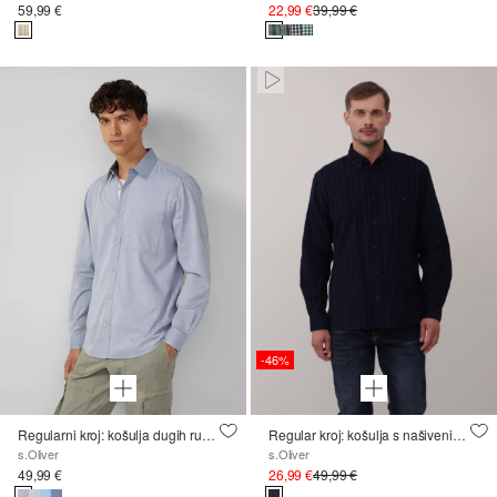
59,99 €
22,99 €
39,99 €
Paused • Muted
-46%
Regularni kroj: košulja dugih rukava s uzorkom i džepom na prsima
Regular kroj: košulja s našivenim džepom i ovratnikom na kopčanje
s.Oliver
s.Oliver
49,99 €
26,99 €
49,99 €