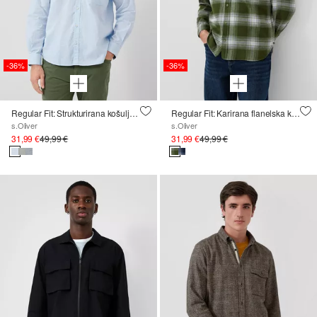
-36%
-36%
Regular Fit: Strukturirana košulja s džepom na prsima
Regular Fit: Karirana flanelska košulja s džepom na prsima
s.Oliver
s.Oliver
31,99 €
49,99 €
31,99 €
49,99 €