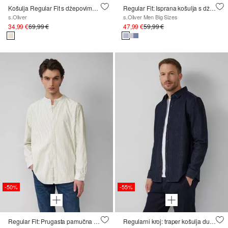
Košulja Regular Fit s džepovima i logotipom
Regular Fit: Isprana košulja s džepom na prsima
s.Oliver
s.Oliver Men Big Sizes
34,99 €
69,99 €
47,99 €
59,99 €
-50%
-55%
Regular Fit: Prugasta pamučna košulja s podignutim ovratnikom
Regularni kroj: traper košulja dugih rukava s Kent ovratnikom