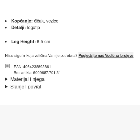
Kopčanje:
čičak, vezice
Detalji:
logotip
Leg Height:
6,5 cm
Niste sigurni koja veličina Vam je potrebna?
Pogledajte naš Vodič za brojeve
EAN: 4064238893861
Broj artikla: 6009687.701.31
Materijal i njega
Slanje i povrat
Podstava:
tekstilna podstava
Informacije o dostavi
Jedini:
profilirani
Vaša će narudžba biti poslana u roku od 4-8 radna dana putem
Hrvatska pošta-a. Standardna dostava košta 4,95 €.