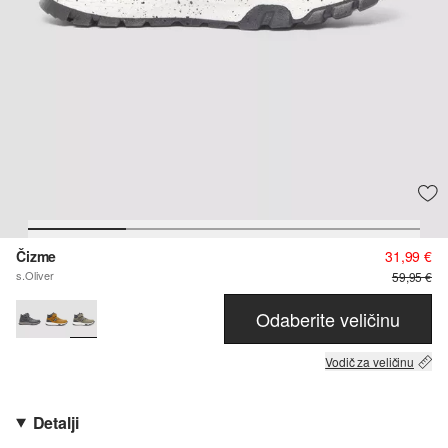
Čizme
31,99 €
s.Oliver
59,95 €
Odaberite veličinu
Vodič za veličinu
Detalji