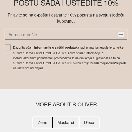
POŠTU SADA I UŠTEDITE 10%
Prijavite se na e-poštu i ostvarite 10% popusta na svoju sljedeću
kupovinu.
Da, prihvaćam
radi primanja newslettera tvrtke
informacije o zaštiti podataka
s.Oliver Bernd Freier GmbH & Co. KG, želim primati informacije o
individualiziranim ponudama i proizvodima te dajem svoju suglasnost za to da
s.Oliver Bernd Freier GmbH & Co. KG u tu svrhu smije izraditi moj korisnički profil
na različitim uređajima.
MORE ABOUT S.OLIVER
Žene
Muškarci
Djeca