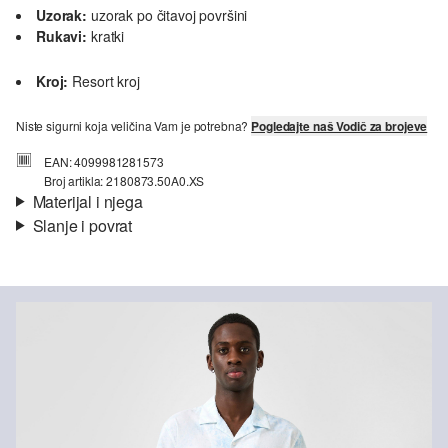
Uzorak:
uzorak po čitavoj površini
Rukavi:
kratki
Kroj:
Resort kroj
Niste sigurni koja veličina Vam je potrebna?
Pogledajte naš Vodič za brojeve
EAN: 4099981281573
Broj artikla: 2180873.50A0.XS
Materijal i njega
Slanje i povrat
Materijal:
tkanina
Informacije o dostavi
Materijal:
mješavina pamuka
Vaša će narudžba biti poslana u roku od 4-8 radna dana putem
Hrvatska pošta-a. Standardna dostava košta 4,95 €.
Nije prikladno za izbjeljivanje sredstvom na bazi klora
Nije prikladno za sušilicu
Ne glačati vrućim glačalom
Povrat