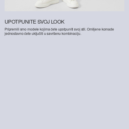
UPOTPUNITE SVOJ LOOK
Pripremili smo modele kojima ćete upotpuniti svoj stil. Omiljene komade
jednostavno ćete uključiti u savršenu kombinaciju.
-16%
Kratke traperice / ležerni kroj / srednje visoki struk