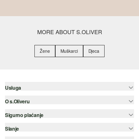
MORE ABOUT S.OLIVER
Žene
Muškarci
Djeca
Usluga
O s.Oliveru
Pomoć i česta pitanja
Savjetovanje o veličinama
Sigurno plaćanje
Newsletter
Povrat
s.Oliver Group
Slanje
Kreditna kartica
Odjeća
Posao