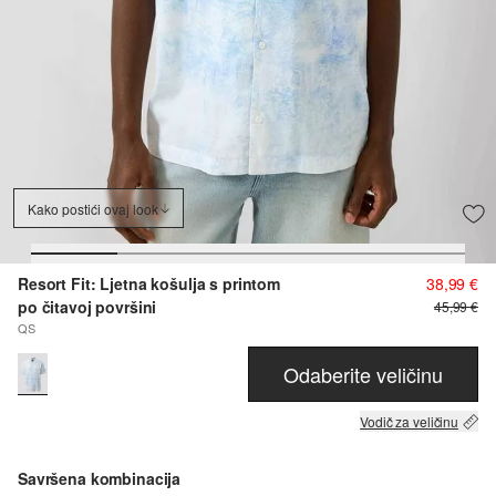
Kako postići ovaj look
Resort Fit: Ljetna košulja s printom
38,99 €
po čitavoj površini
45,99 €
QS
Odaberite veličinu
Vodič za veličinu
Savršena kombinacija