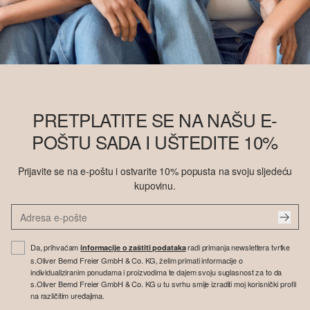
PRETPLATITE SE NA NAŠU E-
POŠTU SADA I UŠTEDITE 10%
Prijavite se na e-poštu i ostvarite 10% popusta na svoju sljedeću
kupovinu.
Da, prihvaćam
radi primanja newslettera tvrtke
informacije o zaštiti podataka
s.Oliver Bernd Freier GmbH & Co. KG, želim primati informacije o
individualiziranim ponudama i proizvodima te dajem svoju suglasnost za to da
s.Oliver Bernd Freier GmbH & Co. KG u tu svrhu smije izraditi moj korisnički profil
na različitim uređajima.