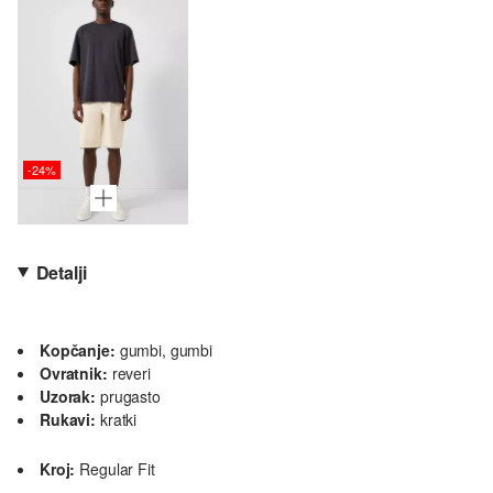
-24%
Detalji
Kopčanje:
gumbi, gumbi
Ovratnik:
reveri
Uzorak:
prugasto
Rukavi:
kratki
Kroj:
Regular Fit