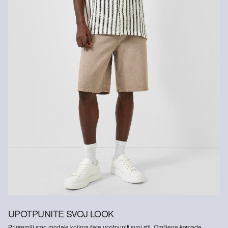
UPOTPUNITE SVOJ LOOK
Pripremili smo modele kojima ćete upotpuniti svoj stil. Omiljene komade