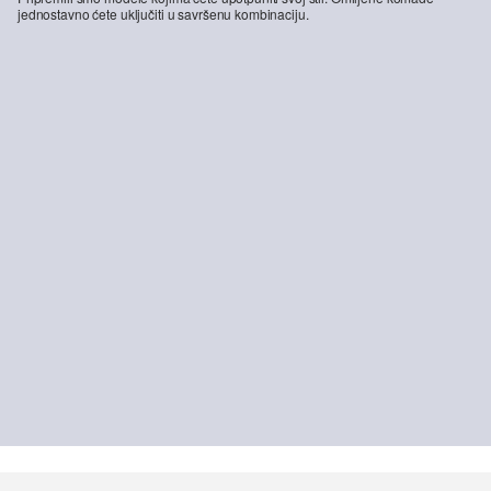
jednostavno ćete uključiti u savršenu kombinaciju.
-24%
Kratke traperice / ležerni kroj / srednje visoki struk
37,99 €
49,99 €