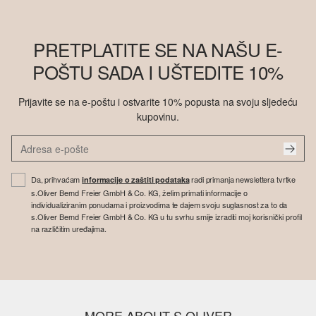
PRETPLATITE SE NA NAŠU E-
POŠTU SADA I UŠTEDITE 10%
Prijavite se na e-poštu i ostvarite 10% popusta na svoju sljedeću
kupovinu.
Da, prihvaćam
radi primanja newslettera tvrtke
informacije o zaštiti podataka
s.Oliver Bernd Freier GmbH & Co. KG, želim primati informacije o
individualiziranim ponudama i proizvodima te dajem svoju suglasnost za to da
s.Oliver Bernd Freier GmbH & Co. KG u tu svrhu smije izraditi moj korisnički profil
na različitim uređajima.
MORE ABOUT S.OLIVER