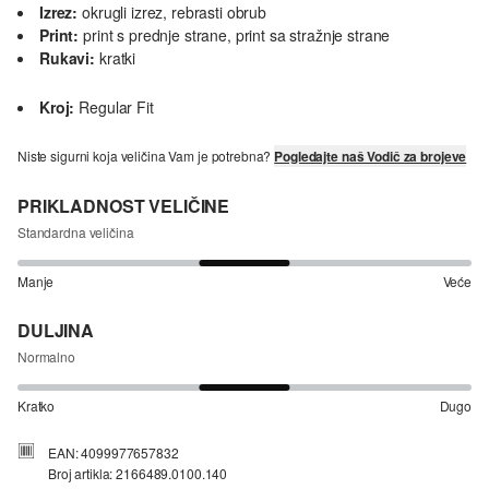
Izrez:
okrugli izrez, rebrasti obrub
Print:
print s prednje strane, print sa stražnje strane
Rukavi:
kratki
Kroj:
Regular Fit
Niste sigurni koja veličina Vam je potrebna?
Pogledajte naš Vodič za brojeve
PRIKLADNOST VELIČINE
Standardna veličina
Manje
Veće
DULJINA
Normalno
Kratko
Dugo
EAN: 4099977657832
Broj artikla: 2166489.0100.140