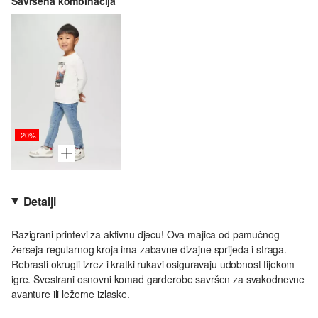
Savršena kombinacija
-20%
Detalji
Razigrani printevi za aktivnu djecu! Ova majica od pamučnog
žerseja regularnog kroja ima zabavne dizajne sprijeda i straga.
Rebrasti okrugli izrez i kratki rukavi osiguravaju udobnost tijekom
igre. Svestrani osnovni komad garderobe savršen za svakodnevne
avanture ili ležerne izlaske.