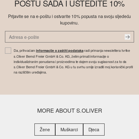
POŠTU SADA I UŠTEDITE 10%
Prijavite se na e-poštu i ostvarite 10% popusta na svoju sljedeću
kupovinu.
Da, prihvaćam
radi primanja newslettera tvrtke
informacije o zaštiti podataka
s.Oliver Bernd Freier GmbH & Co. KG, želim primati informacije o
individualiziranim ponudama i proizvodima te dajem svoju suglasnost za to da
s.Oliver Bernd Freier GmbH & Co. KG u tu svrhu smije izraditi moj korisnički profil
na različitim uređajima.
MORE ABOUT S.OLIVER
Žene
Muškarci
Djeca