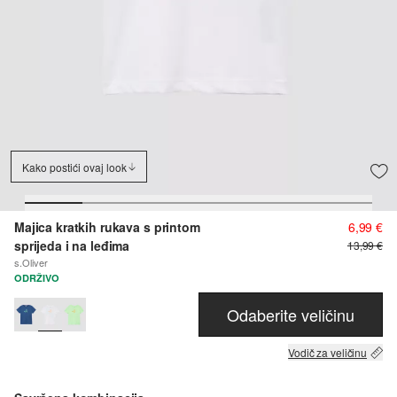
Kako postići ovaj look
Majica kratkih rukava s printom
6,99 €
sprijeda i na leđima
13,99 €
s.Oliver
ODRŽIVO
Odaberite veličinu
Vodič za veličinu