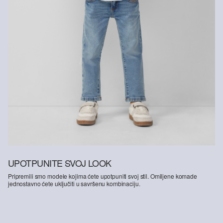
na način kojim se štede resursi.
Podržavamo Better Cotton: Kad se odlučite za naše pamučne
proizvode, podržavate našu investiciju u misiju „Better Cotton”,
pridonosite opstanku i dobrobiti poljoprivrednih zajednica, a
istovremeno štitite i oporavljate okoliš. Better Cotton pruža podršku
poljoprivrednim zajednicama u društvenom, ekološkom i
ekonomskom pogledu tako što ih osposobljava za održivije metode
uzgoja. Ovaj proizvod proizvodi se preko sustava masene bilance i
stoga možda ne sadrži Better Cotton.Više informacija o tome
pronaći ćete na
soliver-group.com
UPOTPUNITE SVOJ LOOK
Pripremili smo modele kojima ćete upotpuniti svoj stil. Omiljene komade
jednostavno ćete uključiti u savršenu kombinaciju.