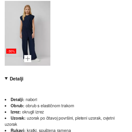
-30%
Detalji
Detalji:
nabori
Obrub:
obrub s elastičnom trakom
Izrez:
okrugli izrez
Uzorak:
uzorak po čitavoj površini, pleteni uzorak, cvjetni
uzorak
Rukavi:
kratki, spuštena ramena