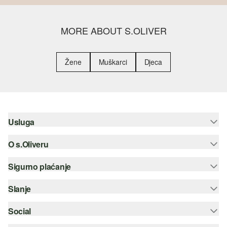
MORE ABOUT S.OLIVER
Žene
Muškarci
Djeca
Usluga
O s.Oliveru
Pomoć i česta pitanja
Savjetovanje o veličinama
Sigurno plaćanje
Newsletter
Povrat
s.Oliver Group
Slanje
Kreditna kartica
Odjeća
Posao
PayPal
Social
Hrvatska pošta
Popis želja
Plaćanje pouzećem