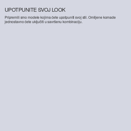
UPOTPUNITE SVOJ LOOK
Pripremili smo modele kojima ćete upotpuniti svoj stil. Omiljene komade
jednostavno ćete uključiti u savršenu kombinaciju.
-30%
Hlače širokih nogavica s teksturiranim uzorkom
24,99 €
35,99 €