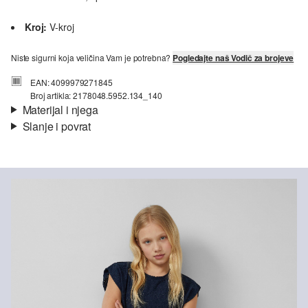
Kroj:
V-kroj
Niste sigurni koja veličina Vam je potrebna?
Pogledajte naš Vodič za brojeve
EAN: 4099979271845
Broj artikla: 2178048.5952.134_140
Materijal i njega
Slanje i povrat
Materijal:
čipka
Informacije o dostavi
Materijal:
mješavina poliestera
Vaša će narudžba biti poslana u roku od 4-8 radna dana putem
Hrvatska pošta-a. Standardna dostava košta 4,95 €.
Nije prikladno za izbjeljivanje sredstvom na bazi klora
Nije prikladno za sušilicu
Povrat
Ne glačati vrućim glačalom
Nije prikladno za kemijsko čišćenje
Svoje artikle nam možete besplatno vratiti u roku od 14 dana.