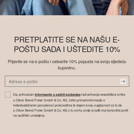
PRETPLATITE SE NA NAŠU E-
POŠTU SADA I UŠTEDITE 10%
Prijavite se na e-poštu i ostvarite 10% popusta na svoju sljedeću
kupovinu.
Da, prihvaćam
radi primanja newslettera tvrtke
informacije o zaštiti podataka
s.Oliver Bernd Freier GmbH & Co. KG, želim primati informacije o
individualiziranim ponudama i proizvodima te dajem svoju suglasnost za to da
s.Oliver Bernd Freier GmbH & Co. KG u tu svrhu smije izraditi moj korisnički profil
na različitim uređajima.