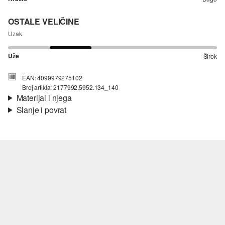
OSTALE VELIČINE
Uzak
Uže
Širok
EAN: 4099979275102
Broj artikla: 2177992.5952.134_140
Materijal i njega
Slanje i povrat
Materijal:
rebrasti materijal
Informacije o dostavi
Svojstvo:
rastezljivo
Materijal:
mješavina pamuka
Vaša će narudžba biti poslana u roku od 4-8 radna dana putem
Hrvatska pošta-a. Standardna dostava košta 4,95 €.
Nije prikladno za izbjeljivanje sredstvom na bazi klora
Povrat