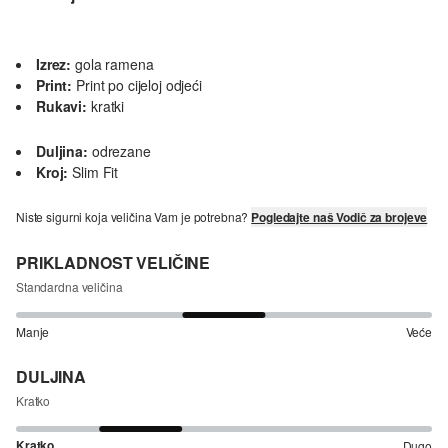
Izrez:
gola ramena
Print:
Print po cijeloj odjeći
Rukavi:
kratki
Duljina:
odrezane
Kroj:
Slim Fit
Niste sigurni koja veličina Vam je potrebna?
Pogledajte naš Vodič za brojeve
PRIKLADNOST VELIČINE
Standardna veličina
Manje
Veće
DULJINA
Kratko
Kratko
Dugo