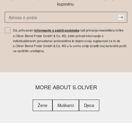
kupovinu.
Da, prihvaćam
radi primanja newslettera tvrtke
informacije o zaštiti podataka
s.Oliver Bernd Freier GmbH & Co. KG, želim primati informacije o
individualiziranim ponudama i proizvodima te dajem svoju suglasnost za to da
s.Oliver Bernd Freier GmbH & Co. KG u tu svrhu smije izraditi moj korisnički profil
na različitim uređajima.
MORE ABOUT S.OLIVER
Žene
Muškarci
Djeca