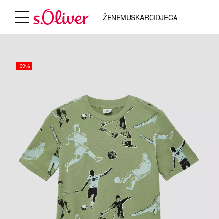
ŽENE
MUŠKARCI
DJECA
-39%