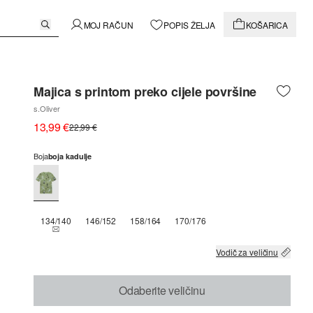
MOJ RAČUN
POPIS ŽELJA
KOŠARICA
Majica s printom preko cijele površine
s.Oliver
13,99 €
22,99 €
Boja
boja kadulje
134/140
146/152
158/164
170/176
THIS SIZE IS CURRENTLY OUT OF STOCK
Vodič za veličinu
Odaberite veličinu