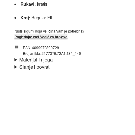
Rukavi:
kratki
Kroj:
Regular Fit
Niste sigurni koja veličina Vam je potrebna?
Pogledajte naš Vodič za brojeve
EAN: 4099979300729
Broj artikla: 2177376.72A1.134_140
Materijal i njega
Slanje i povrat
Materijal:
žersej
Informacije o dostavi
Svojstvo:
mekano
Materijal:
Pamuk
Vaša će narudžba biti poslana u roku od 4-8 radna dana
putem Hrvatska pošta-a. Standardna dostava košta 4,95 €.
Povrat