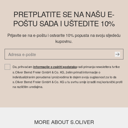
PRETPLATITE SE NA NAŠU E-
POŠTU SADA I UŠTEDITE 10%
Prijavite se na e-poštu i ostvarite 10% popusta na svoju sljedeću
kupovinu.
Da, prihvaćam
radi primanja newslettera tvrtke
informacije o zaštiti podataka
s.Oliver Bernd Freier GmbH & Co. KG, želim primati informacije o
individualiziranim ponudama i proizvodima te dajem svoju suglasnost za to da
s.Oliver Bernd Freier GmbH & Co. KG u tu svrhu smije izraditi moj korisnički profil
na različitim uređajima.
MORE ABOUT S.OLIVER