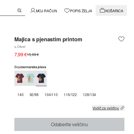
MOJ RAČUN
POPIS ŽELJA
KOŠARICA
Majica s pjenastim printom
s.Oliver
7,99 €
15,99 €
Boja
mornarska plava
140
92/98
104/110
116/122
128/134
Vodič za veličinu
Odaberite veličinu