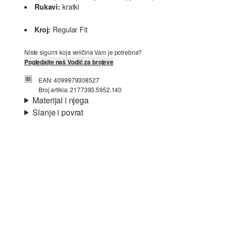
Rukavi:
kratki
Kroj:
Regular Fit
Niste sigurni koja veličina Vam je potrebna?
Pogledajte naš Vodič za brojeve
EAN: 4099979308527
Broj artikla: 2177393.5952.140
Materijal i njega
Slanje i povrat
Materijal:
žersej
Informacije o dostavi
Svojstvo:
mekano
Materijal:
Pamuk
Vaša će narudžba biti poslana u roku od 4-8 radna dana
putem Hrvatska pošta-a. Standardna dostava košta 4,95 €.
Nije prikladno za izbjeljivanje sredstvom na bazi
klora
Povrat