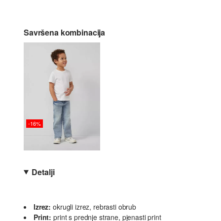
Savršena kombinacija
-16%
Detalji
Izrez:
okrugli izrez, rebrasti obrub
Print:
print s prednje strane, pjenasti print